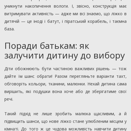
уникнути накопичення вологи. І, звісно, конструкція має
витримувати активність — адже ми всі знаємо, що ліжко в
дитячій — це іноді і батут, і піратський корабель, і таємна
база.
Поради батькам: як
залучити дитину до вибору
Діти обожнюють бути частиною важливих рішень — тож
дайте їм шанс обрати! Разом перегляньте варіанти тахт,
обговоріть кольори, тканини, малюнки. Нехай дитина сама
вирішить, які подушки вона хоче або де зберігатиме свої
речі.
Такий підхід не лише зробить малюка щасливим, а й
підвищить шанси, що нове ліжко стане улюбленим місцем у
кімнаті. До того ж це чудова можливість навчити дитину