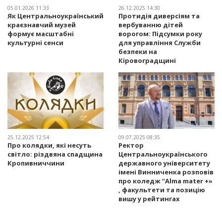
05.01.2026 11:33
26.12.2025 14:30
Як Центральноукраїнський
Протидія диверсіям та
краєзнавчий музей
вербуванню дітей
формує масштабні
ворогом: Підсумки року
культурні сенси
для управління Служби
безпеки на
Кіровоградщині
25.12.2025 12:54
09.07.2025 08:35
Про колядки, які несуть
Ректор
світло: різдвяна спадщина
Центральноукраїнського
Кропивниччини
державного університету
імені Винниченка розповів
про коледж “Alma mater +»
, факультети та позицію
вишу у рейтингах