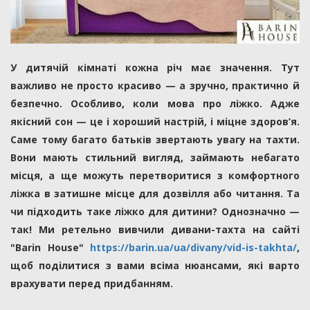
У дитячій кімнаті кожна річ має значення. Тут
важливо не просто красиво — а зручно, практично й
безпечно. Особливо, коли мова про ліжко. Адже
якісний сон — це і хороший настрій, і міцне здоров’я.
Саме тому багато батьків звертають увагу на тахти.
Вони мають стильний вигляд, займають небагато
місця, а ще можуть перетворитися з комфортного
ліжка в затишне місце для дозвілля або читання. Та
чи підходить таке ліжко для дитини? Однозначно —
так! Ми ретельно вивчили дивани-тахта на сайті
"Barin House"
https://barin.ua/ua/divany/vid-is-takhta/
,
щоб поділитися з вами всіма нюансами, які варто
врахувати перед придбанням.