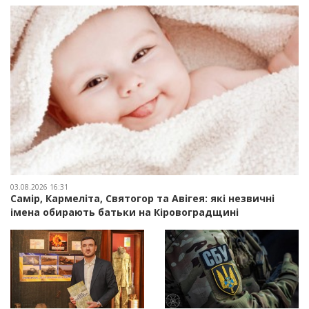
03.08.2026 16:31
Самір, Кармеліта, Святогор та Авігея: які незвичні
імена обирають батьки на Кіровоградщині