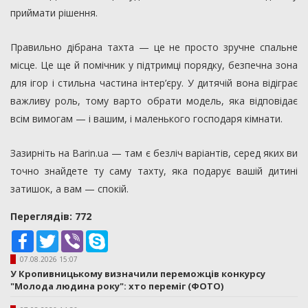
приймати рішення.
Правильно дібрана тахта — це не просто зручне спальне
місце. Це ще й помічник у підтримці порядку, безпечна зона
для ігор і стильна частина інтер’єру. У дитячій вона відіграє
важливу роль, тому варто обрати модель, яка відповідає
всім вимогам — і вашим, і маленького господаря кімнати.
Зазирніть на Barin.ua — там є безліч варіантів, серед яких ви
точно знайдете ту саму тахту, яка подарує вашій дитині
затишок, а вам — спокій.
Переглядiв: 772
Facebook
Twitter
Viber
Skype
07.08.2026 15:07
У Кропивницькому визначили переможців конкурсу
"Молода людина року": хто переміг (ФОТО)