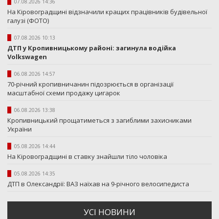
07.08.2026 14:36
На Кіровоградщині відзначили кращих працівників будівельної
галузі (ФОТО)
07.08.2026 10:13
ДТП у Кропивницькому районі: загинула водійка
Volkswagen
06.08.2026 14:57
70-річний кропивничанин підозрюється в організації
масштабної схеми продажу цигарок
06.08.2026 13:38
Кропивницький прощатиметься з загиблими захисниками
України
05.08.2026 14:44
На Кіровоградщині в ставку знайшли тіло чоловіка
05.08.2026 14:35
ДТП в Олександрії: ВАЗ наїхав на 9-річного велосипедиста
УСI НОВИНИ