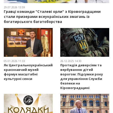
29.07.2026 13:59
Гравці команди "Сталеві орли" з Кіровоградщини
стали призерами всеукраїнських змагань із
богатирського багатоборства
05.01.2026 11:33
26.12.2025 14:30
Як Центральноукраїнський
Протидія диверсіям та
краєзнавчий музей
вербуванню дітей
формує масштабні
ворогом: Підсумки року
культурні сенси
для управління Служби
безпеки на
Кіровоградщині