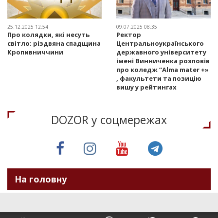
25.12.2025 12:54
09.07.2025 08:35
Про колядки, які несуть
Ректор
світло: різдвяна спадщина
Центральноукраїнського
Кропивниччини
державного університету
імені Винниченка розповів
про коледж “Alma mater +»
, факультети та позицію
вишу у рейтингах
DOZOR у соцмережах
На головну