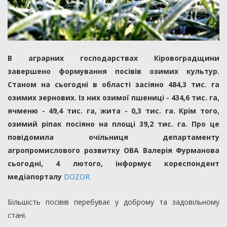
В аграрних господарствах Кіровоградщини
завершено формування посівів озимих культур.
Станом на сьогодні в області засіяно 484,3 тис. га
озимих зернових. Із них озимої пшениці - 434,6 тис. га,
ячменю - 49,4 тис. га, жита - 0,3 тис. га. Крім того,
озимий ріпак посіяно на площі 39,2 тис. га. Про це
повідомила очільниця департаменту
агропромислового розвитку ОВА Валерія Фурманова
сьогодні, 4 лютого, інформує кореспондент
медіапорталу
DOZOR.
Більшість посівів перебуває у доброму та задовільному
стані.