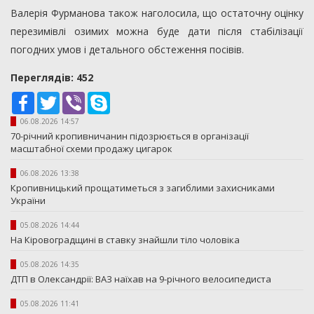
Валерія Фурманова також наголосила, що остаточну оцінку
перезимівлі озимих можна буде дати після стабілізації
погодних умов і детального обстеження посівів.
Переглядiв: 452
Facebook
Twitter
Viber
Skype
06.08.2026 14:57
70-річний кропивничанин підозрюється в організації
масштабної схеми продажу цигарок
06.08.2026 13:38
Кропивницький прощатиметься з загиблими захисниками
України
05.08.2026 14:44
На Кіровоградщині в ставку знайшли тіло чоловіка
05.08.2026 14:35
ДТП в Олександрії: ВАЗ наїхав на 9-річного велосипедиста
05.08.2026 11:41