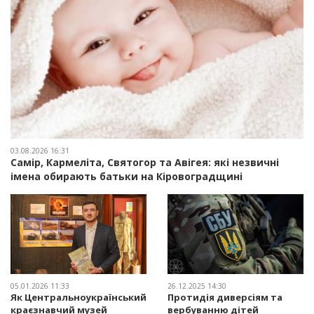
03.08.2026 16:31
Самір, Кармеліта, Святогор та Авігея: які незвичні
імена обирають батьки на Кіровоградщині
05.01.2026 11:33
26.12.2025 14:30
Як Центральноукраїнський
Протидія диверсіям та
краєзнавчий музей
вербуванню дітей