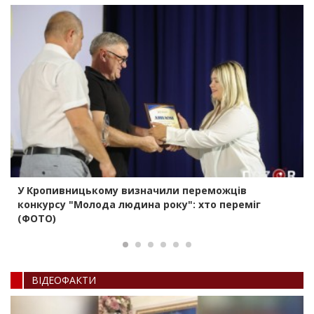
У Кропивницькому визначили переможців
конкурсу "Молода людина року": хто переміг
(ФОТО)
ВIДЕОФАКТИ