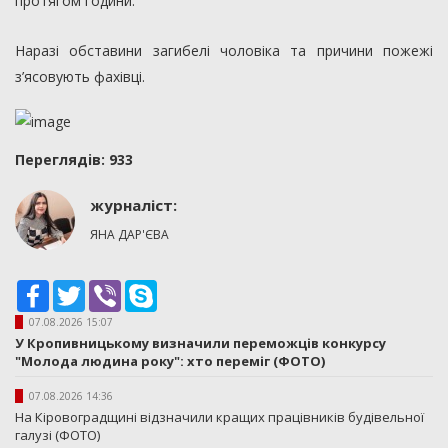
протягом години.
Наразі обставини загибелі чоловіка та причини пожежі
з’ясовують фахівці.
Переглядiв: 933
журналіст:
ЯНА ДАР'ЄВА
Facebook
Twitter
Viber
Skype
07.08.2026 15:07
У Кропивницькому визначили переможців конкурсу
"Молода людина року": хто переміг (ФОТО)
07.08.2026 14:36
На Кіровоградщині відзначили кращих працівників будівельної
галузі (ФОТО)