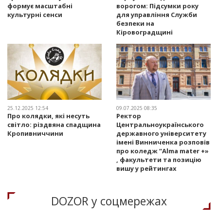
формує масштабні
ворогом: Підсумки року
культурні сенси
для управління Служби
безпеки на
Кіровоградщині
25.12.2025 12:54
09.07.2025 08:35
Про колядки, які несуть
Ректор
світло: різдвяна спадщина
Центральноукраїнського
Кропивниччини
державного університету
імені Винниченка розповів
про коледж “Alma mater +»
, факультети та позицію
вишу у рейтингах
DOZOR у соцмережах