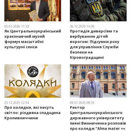
05.01.2026 11:33
26.12.2025 14:30
Як Центральноукраїнський
Протидія диверсіям та
краєзнавчий музей
вербуванню дітей
формує масштабні
ворогом: Підсумки року
культурні сенси
для управління Служби
безпеки на
Кіровоградщині
25.12.2025 12:54
09.07.2025 08:35
Про колядки, які несуть
Ректор
світло: різдвяна спадщина
Центральноукраїнського
Кропивниччини
державного університету
імені Винниченка розповів
про коледж “Alma mater +»