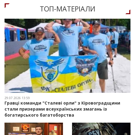
ТОП-МАТЕРIАЛИ
29.07.2026 13:59
Гравці команди "Сталеві орли" з Кіровоградщини
стали призерами всеукраїнських змагань із
богатирського багатоборства