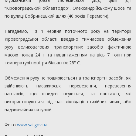
Мурманській (база Лелеківської ДЕД філії ДП
“Кіровоградський облавтодор”, Олександрійському шосе та
по вулиці Бобринецький шлях (40 років Перемоги).
Нагадаємо, з 1 червня поточного року на території
Кіровоградської області введено тимчасове обмеження
руху великовагових транспортних засобів фактичною
масою понад 24 т та навантаженням на вісь 7 тонн при
температурі повітря більш ніж 28° С.
Обмеження руху не поширюється на транспортні засоби, які
здійснюють пасажирські перевезення, перевезення
вантажів, що швидко псуються, та вантажів, які
використовуються під час ліквідації стихійних явищ або
надзвичайних ситуацій.
Фото
www.sai.gov.ua