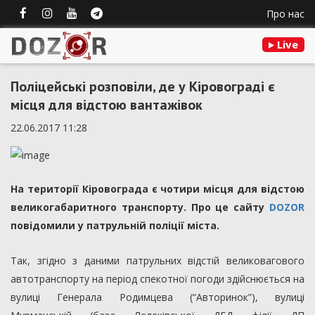
Про нас
Live
Поліцейські розповіли, де у Кіровограді є
місця для відстою вантажівок
22.06.2017 11:28
На території Кіровограда є чотири місця для відстою
великогабаритного транспорту. Про це сайту
DOZOR
повідомили у патрульній поліції міста.
Так, згідно з даними патрульних відстій великовагового
автотранспорту на період спекотної погоди здійснюється на
вулиці Генерала Родимцева (“Авторинок”), вулиці