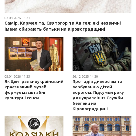
03.08.2026 16:31
Самір, Кармеліта, Святогор та Авігея: які незвичні
імена обирають батьки на Кіровоградщині
05.01.2026 11:33
26.12.2025 14:30
Як Центральноукраїнський
Протидія диверсіям та
краєзнавчий музей
вербуванню дітей
формує масштабні
ворогом: Підсумки року
культурні сенси
для управління Служби
безпеки на
Кіровоградщині