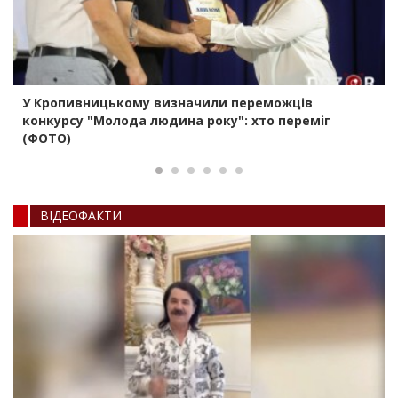
У Кропивницькому визначили переможців
конкурсу "Молода людина року": хто переміг
(ФОТО)
ВIДЕОФАКТИ