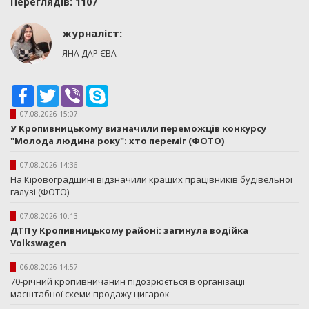
Переглядiв: 1107
журналіст:
ЯНА ДАР'ЄВА
Facebook
Twitter
Viber
Skype
07.08.2026 15:07
У Кропивницькому визначили переможців конкурсу
"Молода людина року": хто переміг (ФОТО)
07.08.2026 14:36
На Кіровоградщині відзначили кращих працівників будівельної
галузі (ФОТО)
07.08.2026 10:13
ДТП у Кропивницькому районі: загинула водійка
Volkswagen
06.08.2026 14:57
70-річний кропивничанин підозрюється в організації
масштабної схеми продажу цигарок