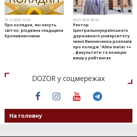
25.12.2025 12:54
09.07.2025 08:35
Про колядки, які несуть
Ректор
світло: різдвяна спадщина
Центральноукраїнського
Кропивниччини
державного університету
імені Винниченка розповів
про коледж “Alma mater +»
, факультети та позицію
вишу у рейтингах
DOZOR у соцмережах
На головну