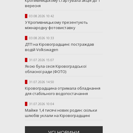
Кропивницькому стартувала акція до 1
вересня
03.08.2026 10:42
У Кропивницькому презентують
міжнародну фотовиставку
03.08.2026 10:33
ДТП на Кіровоградщині: постраждав
водій Volkswagen
31.07.2026 15:07
Якою була сесія Кіровоградської
обласної ради (ФОТО)
31.07.2026 14:50
Кіровоградщина отримала обладнання
для стабільного водопостачання
31.07.2026 10:04
Майже 1,4 тисячі нових родин: скільки
шлюбів уклали на Кіровоградщині
УСI НОВИНИ