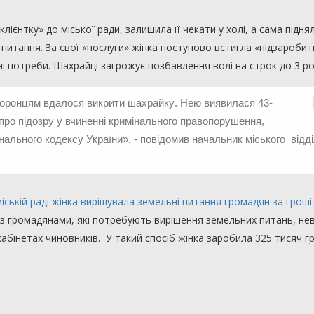
єнтку» до міської ради, залишила її чекати у холі, а сама підня
питання. За свої «послуги» жінка поступово встигла «підзаробит
ні потреби.
Шахрайці загрожує
позбавлення волі на строк до 3 ро
оронцям вдалося викрити шахрайку
. Нею виявилася 43-
ро підозру у вчиненні кримінального правопорушення,
інального кодексу України», - повідомив начальник міського відд
міській раді жінка вирішувала земельні питання громадян за гроші
 з громадянами, які потребують вирішення земельних питань, не
абінетах чиновників. У такий спосіб жінка заробила 325 тисяч г