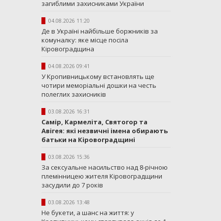
загиблими захисниками України
04.08.2026 11:20
Де в Україні найбільше боржників за
комуналку: яке місце посіла
Кіровоградщина
04.08.2026 09:41
У Кропивницькому встановлять ще
чотири меморіальні дошки на честь
полеглих захисників
03.08.2026 16:31
Самір, Кармеліта, Святогор та
Авігея: які незвичні імена обирають
батьки на Кіровоградщині
03.08.2026 15:36
За сексуальне насильство над 8-річною
племінницею жителя Кіровоградщини
засудили до 7 років
03.08.2026 13:48
Не букети, а шанс на життя: у