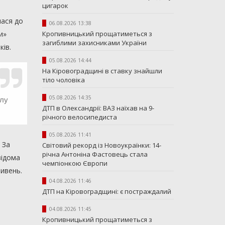
цигарок
лася до
06.08.2026 13:38
Кропивницький прощатиметься з
и»
загиблими захисниками України
ків
.
05.08.2026 14:44
На Кіровоградщині в ставку знайшли
тіло чоловіка
05.08.2026 14:35
ілу
ДТП в Олександрії: ВАЗ наїхав на 9-
річного велосипедиста
05.08.2026 11:41
. За
Світовий рекорд із Новоукраїнки: 14-
річна Антоніна Фастовець стала
відома
чемпіонкою Європи
ривень.
04.08.2026 11:46
ДТП на Кіровоградщині: є постраждалий
04.08.2026 11:45
Кропивницький прощатиметься з