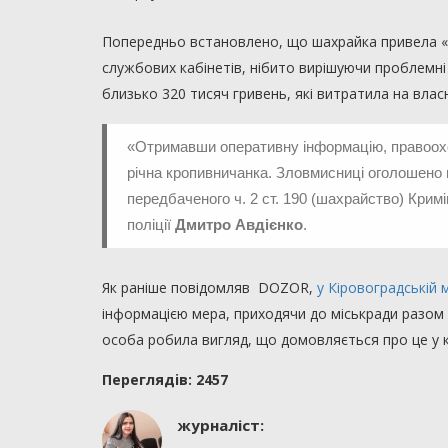
Попередньо встановлено, що шахрайка привела «клі
службових кабінетів, нібито вирішуючи проблемні 
близько 320 тисяч гривень, які витратила на влас
«Отримавши оперативну інформацію, правоох
річна
кропивничанка. Зловмисниці оголошено п
передбаченого ч. 2 ст. 190 (шахрайство) Крим
поліції
Дмитро
Авдієнко
.
Як раніше повідомляв DOZOR,
у Кіровоградській 
інформацією мера, приходячи до міськради разом
особа робила вигляд, що домовляється про це у к
Переглядiв: 2457
журналіст: