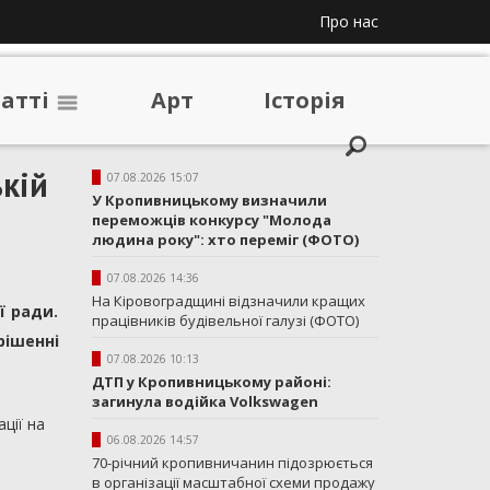
Про нас
таттi
Арт
Iсторiя
ькій
07.08.2026 15:07
У Кропивницькому визначили
переможців конкурсу "Молода
людина року": хто переміг (ФОТО)
07.08.2026 14:36
На Кіровоградщині відзначили кращих
ї ради.
працівників будівельної галузі (ФОТО)
рішенні
07.08.2026 10:13
ДТП у Кропивницькому районі:
загинула водійка Volkswagen
ції на
06.08.2026 14:57
70-річний кропивничанин підозрюється
в організації масштабної схеми продажу