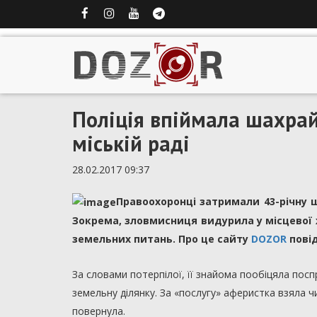
Поліція впіймала шахрай
міській раді
28.02.2017 09:37
Правоохоронці затримали 43-річну 
Зокрема, зловмисниця видурила у місцевої 
земельних питань. Про це сайту
DOZOR
повід
За словами потерпілої, її з
найома пообіцяла поспри
земельну ділянку. За «послугу» аферистка взяла ч
повернула.