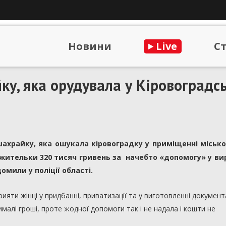
Новини
Live
С
ку, яка орудувала у Кіровоградс
шахрайку, яка ошукала кіровоградку у приміщенні місько
жительки 320 тисяч гривень за начебто «допомогу» у ви
омили у поліції області.
яти жінці у придбанні, приватизації та у виготовленні документа
ималі гроші, проте жодної допомоги так і не надала і кошти не