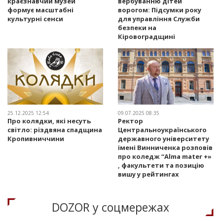
краєзнавчий музей
вербуванню дітей
формує масштабні
ворогом: Підсумки року
культурні сенси
для управління Служби
безпеки на
Кіровоградщині
25.12.2025 12:54
09.07.2025 08:35
Про колядки, які несуть
Ректор
світло: різдвяна спадщина
Центральноукраїнського
Кропивниччини
державного університету
імені Винниченка розповів
про коледж “Alma mater +»
, факультети та позицію
вишу у рейтингах
DOZOR у соцмережах