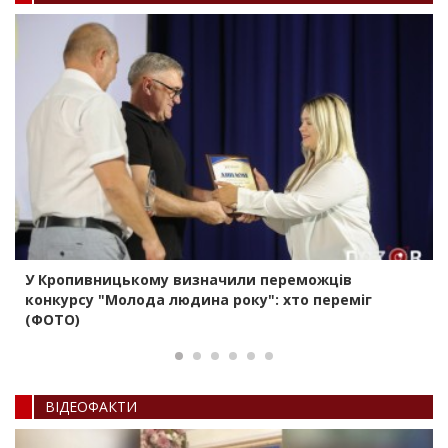
У Кропивницькому визначили переможців
конкурсу "Молода людина року": хто переміг
(ФОТО)
ВIДЕОФАКТИ