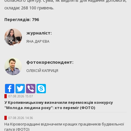
обласного центру. Сума, як виділять для надання допомоги,
складає 268 100 гривень.
Переглядiв: 796
журналіст:
ЯНА ДАР'ЄВА
фотокореспондент:
ОЛЕКСІЙ КАПРИЦЯ
Facebook
Twitter
Viber
Skype
07.08.2026 15:07
У Кропивницькому визначили переможців конкурсу
"Молода людина року": хто переміг (ФОТО)
07.08.2026 14:36
На Кіровоградщині відзначили кращих працівників будівельної
галузі (ФОТО)