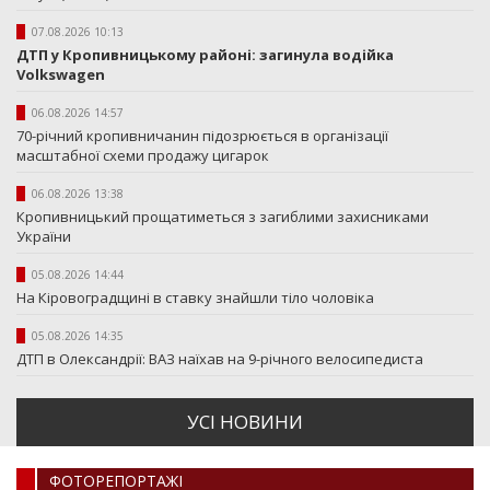
07.08.2026 10:13
ДТП у Кропивницькому районі: загинула водійка
Volkswagen
06.08.2026 14:57
70-річний кропивничанин підозрюється в організації
масштабної схеми продажу цигарок
06.08.2026 13:38
Кропивницький прощатиметься з загиблими захисниками
України
05.08.2026 14:44
На Кіровоградщині в ставку знайшли тіло чоловіка
05.08.2026 14:35
ДТП в Олександрії: ВАЗ наїхав на 9-річного велосипедиста
УСI НОВИНИ
ФОТОРЕПОРТАЖI