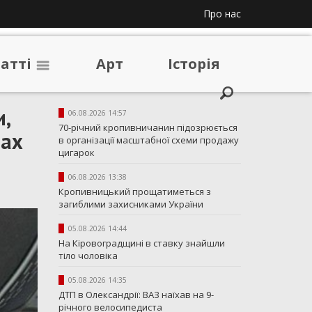
Про нас
таттi
Арт
Iсторiя
,
06.08.2026 14:57
70-річний кропивничанин підозрюється
нах
в організації масштабної схеми продажу
цигарок
06.08.2026 13:38
Кропивницький прощатиметься з
загиблими захисниками України
05.08.2026 14:44
На Кіровоградщині в ставку знайшли
тіло чоловіка
05.08.2026 14:35
ДТП в Олександрії: ВАЗ наїхав на 9-
річного велосипедиста