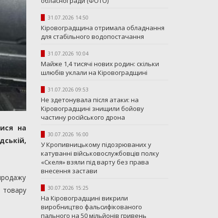
обласної ради (ФОТО)
31.07.2026 14:50
Кіровоградщина отримала обладнання
для стабільного водопостачання
31.07.2026 10:04
Майже 1,4 тисячі нових родин: скільки
шлюбів уклали на Кіровоградщині
31.07.2026 09:53
Не здетонувала після атаки: на
Кіровоградщині знищили бойову
частину російського дрона
лися на
30.07.2026 16:00
ській,
У Кропивницькому підозрюваних у
катуванні військовослужбовців полку
«Скеля» взяли під варту без права
внесення застави
 продажу
30.07.2026 15:25
 товару
На Кіровоградщині викрили
виробництво фальсифікованого
пального на 50 мільйонів гривень