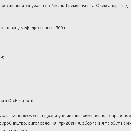
роживання фігурантів в Умані, Кременчуці та Олександрії, під 
 речовину мефедрон вагою 500 г;
и;
инній діяльності.
мали. Їм повідомлені підозри у вчиненні кримінального правопо
е виробництво, виготовлення, придбання, зберігання та збут нар
ваною групою).