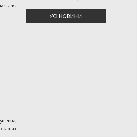
час яких
УСI НОВИНИ
рушення,
котичних