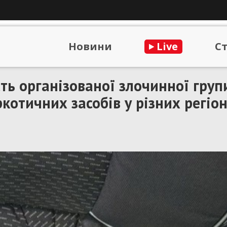
Новини
Live
С
ть організованої злочинної групи
котичних засобів у різних регіо