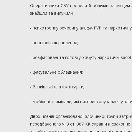
Оперативники СБУ провели 6 обшуків за місцем п
знайшли та вилучили:
- психотропну речовину альфа-PVP та наркотичну
- поштові відправлення;
- розфасовані та готові до збуту наркотичні засоб
- фасувальне обладнання;
- банківські платіжні карти;
- мобільні термінали, які використовувалися у злоч
Двох членів організованої злочинної групи затри
передбаченого ч. 3 ст. 307 КК України (незаконн
засобів, психотропних речовин, вчинені організо