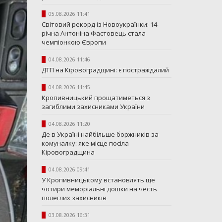
05.08.2026 11:41
Світовий рекорд із Новоукраїнки: 14-
річна Антоніна Фастовець стала
чемпіонкою Європи
04.08.2026 11:46
ДТП на Кіровоградщині: є постраждалий
04.08.2026 11:45
Кропивницький прощатиметься з
загиблими захисниками України
04.08.2026 11:20
Де в Україні найбільше боржників за
комуналку: яке місце посіла
Кіровоградщина
04.08.2026 09:41
У Кропивницькому встановлять ще
чотири меморіальні дошки на честь
полеглих захисників
03.08.2026 16:31