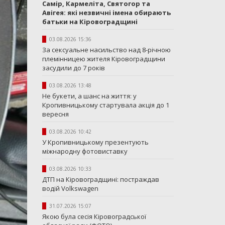
Самір, Кармеліта, Святогор та
Авігея: які незвичні імена обирають
батьки на Кіровоградщині
03.08.2026 15:36
За сексуальне насильство над 8-річною
племінницею жителя Кіровоградщини
засудили до 7 років
03.08.2026 13:48
Не букети, а шанс на життя: у
Кропивницькому стартувала акція до 1
вересня
03.08.2026 10:42
У Кропивницькому презентують
міжнародну фотовиставку
03.08.2026 10:33
ДТП на Кіровоградщині: постраждав
водій Volkswagen
31.07.2026 15:07
Якою була сесія Кіровоградської