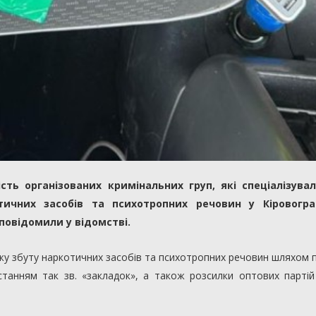
сть організованих кримінальних груп, які спеціалізува
тичних засобів та психотропних речовин у Кіровоград
 повідомили у відомстві.
ежу збуту наркотичних засобів та психотропних речовин шляхом
станням так зв. «закладок», а також розсилки оптових партій