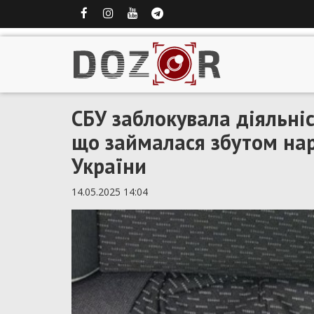
СБУ заблокувала діяльніс
що займалася збутом нар
України
14.05.2025 14:04