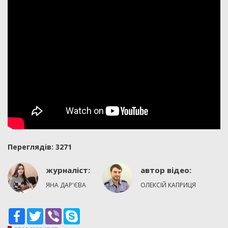
Переглядiв: 3271
журналіст:
автор вiдео:
ЯНА ДАР'ЄВА
ОЛЕКСІЙ КАПРИЦЯ
Facebook
Twitter
Viber
Skype