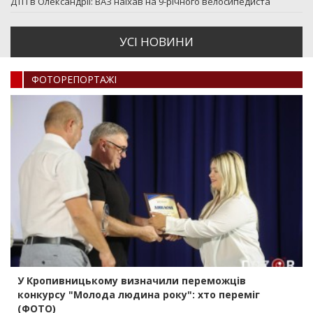
ДТП в Олександрії: ВАЗ наїхав на 9-річного велосипедиста
УСI НОВИНИ
ФОТОРЕПОРТАЖI
У Кропивницькому визначили переможців
конкурсу "Молода людина року": хто переміг
(ФОТО)