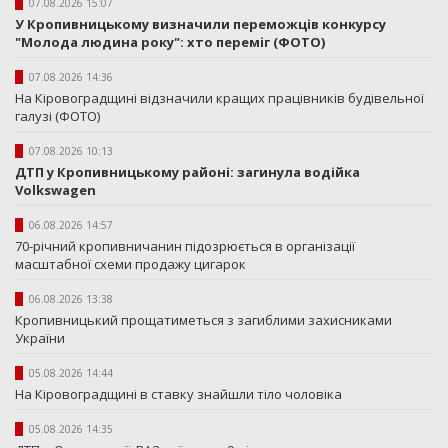
07.08.2026 15:07
У Кропивницькому визначили переможців конкурсу
"Молода людина року": хто переміг (ФОТО)
07.08.2026 14:36
На Кіровоградщині відзначили кращих працівників будівельної
галузі (ФОТО)
07.08.2026 10:13
ДТП у Кропивницькому районі: загинула водійка
Volkswagen
06.08.2026 14:57
70-річний кропивничанин підозрюється в організації
масштабної схеми продажу цигарок
06.08.2026 13:38
Кропивницький прощатиметься з загиблими захисниками
України
05.08.2026 14:44
На Кіровоградщині в ставку знайшли тіло чоловіка
05.08.2026 14:35