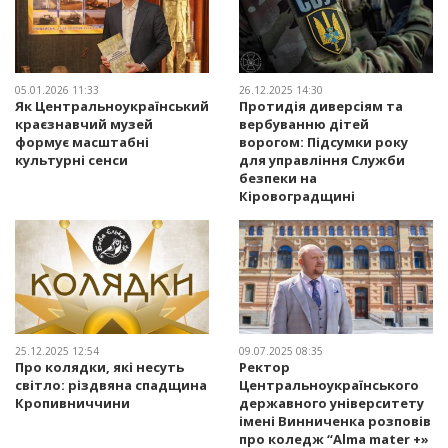
05.01.2026 11:33
26.12.2025 14:30
Як Центральноукраїнський
Протидія диверсіям та
краєзнавчий музей
вербуванню дітей
формує масштабні
ворогом: Підсумки року
культурні сенси
для управління Служби
безпеки на
Кіровоградщині
25.12.2025 12:54
09.07.2025 08:35
Про колядки, які несуть
Ректор
світло: різдвяна спадщина
Центральноукраїнського
Кропивниччини
державного університету
імені Винниченка розповів
про коледж “Alma mater +»