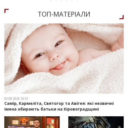
ТОП-МАТЕРIАЛИ
03.08.2026 16:31
Самір, Кармеліта, Святогор та Авігея: які незвичні
імена обирають батьки на Кіровоградщині