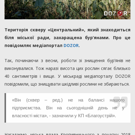
Територія скверу «Центральний», який знаходиться
біля міської ради, захаращена бур’янами. Про це
повідомляє медіапортал
DOZOR
.
Так, починаючи з весни, роботи зі знищення бур’янів не
виконувалися. Тож наразі висота цих рослин сягає близько
40 сантиметрів і вище. У міськраді медіапорталу DOZOR
повідомили, що знищувати шкідливі рослини не збираються.
«Він (сквер – ред.) не на балансі нашого
підприємства. Він на сьогоднішній день не у
власності міста», - зазначили у КП «Благоустрій».
Нагадаємо, міська влада Кропивницького з початку 2018