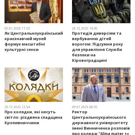
05.01.2026 11:33
26.12.2025 14:30
Як Центральноукраїнський
Протидія диверсіям та
краєзнавчий музей
вербуванню дітей
формує масштабні
ворогом: Підсумки року
культурні сенси
для управління Служби
безпеки на
Кіровоградщині
25.12.2025 12:54
09.07.2025 08:35
Про колядки, які несуть
Ректор
світло: різдвяна спадщина
Центральноукраїнського
Кропивниччини
державного університету
імені Винниченка розповів
про коледж “Alma mater +»