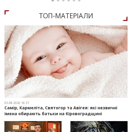
ТОП-МАТЕРIАЛИ
03.08.2026 16:31
Самір, Кармеліта, Святогор та Авігея: які незвичні
імена обирають батьки на Кіровоградщині