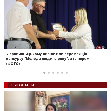
У Кропивницькому визначили переможців
конкурсу "Молода людина року": хто переміг
(ФОТО)
ВIДЕОФАКТИ