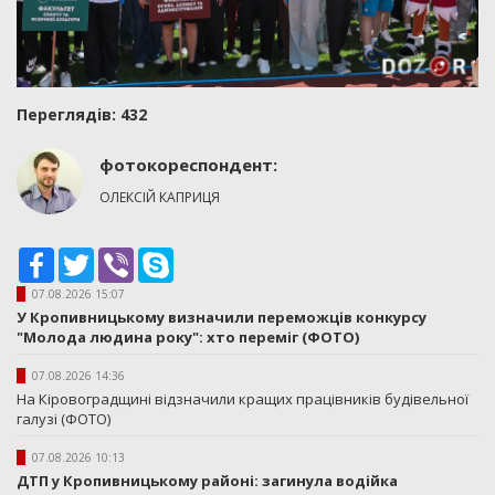
Переглядiв: 432
фотокореспондент:
ОЛЕКСІЙ КАПРИЦЯ
Facebook
Twitter
Viber
Skype
07.08.2026 15:07
У Кропивницькому визначили переможців конкурсу
"Молода людина року": хто переміг (ФОТО)
07.08.2026 14:36
На Кіровоградщині відзначили кращих працівників будівельної
галузі (ФОТО)
07.08.2026 10:13
ДТП у Кропивницькому районі: загинула водійка