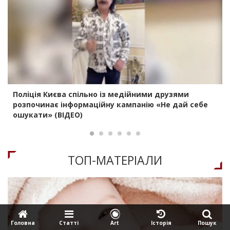
Поліція Києва спільно із медійними друзями
розпочинає інформаційну кампанію «Не дай себе
ошукати» (ВІДЕО)
ТОП-МАТЕРIАЛИ
Головна
Статтi
Art
Iсторiя
Пошук