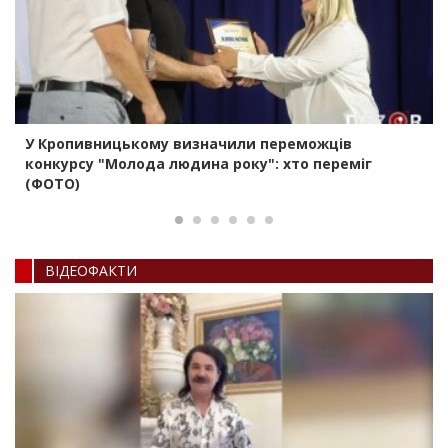
У Кропивницькому визначили переможців
конкурсу "Молода людина року": хто переміг
(ФОТО)
ВIДЕОФАКТИ