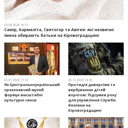
03.08.2026 16:31
Самір, Кармеліта, Святогор та Авігея: які незвичні
імена обирають батьки на Кіровоградщині
05.01.2026 11:33
26.12.2025 14:30
Як Центральноукраїнський
Протидія диверсіям та
краєзнавчий музей
вербуванню дітей
формує масштабні
ворогом: Підсумки року
культурні сенси
для управління Служби
безпеки на
Кіровоградщині