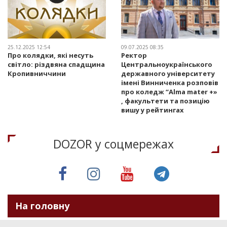
25.12.2025 12:54
09.07.2025 08:35
Про колядки, які несуть
Ректор
світло: різдвяна спадщина
Центральноукраїнського
Кропивниччини
державного університету
імені Винниченка розповів
про коледж “Alma mater +»
, факультети та позицію
вишу у рейтингах
DOZOR у соцмережах
На головну