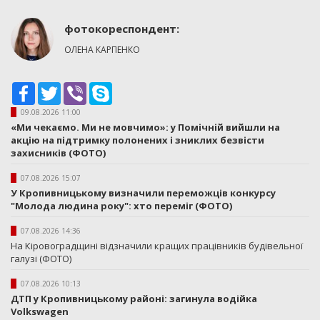
фотокореспондент:
ОЛЕНА КАРПЕНКО
Facebook
Twitter
Viber
Skype
09.08.2026 11:00
«Ми чекаємо. Ми не мовчимо»: у Помічній вийшли на
акцію на підтримку полонених і зниклих безвісти
захисників (ФОТО)
07.08.2026 15:07
У Кропивницькому визначили переможців конкурсу
"Молода людина року": хто переміг (ФОТО)
07.08.2026 14:36
На Кіровоградщині відзначили кращих працівників будівельної
галузі (ФОТО)
07.08.2026 10:13
ДТП у Кропивницькому районі: загинула водійка
Volkswagen