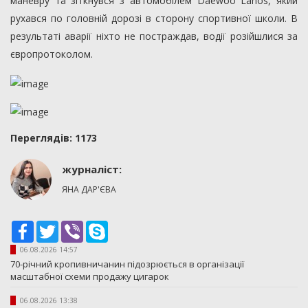
маневру та зіткнувся з автомобілем Daewoo Lanos, який
рухався по головній дорозі в сторону спортивної школи. В
результаті аварії ніхто не постраждав, водії розійшлися за
європротоколом.
Переглядiв: 1173
журналіст:
ЯНА ДАР'ЄВА
Facebook
Twitter
Viber
Skype
06.08.2026 14:57
70-річний кропивничанин підозрюється в організації
масштабної схеми продажу цигарок
06.08.2026 13:38