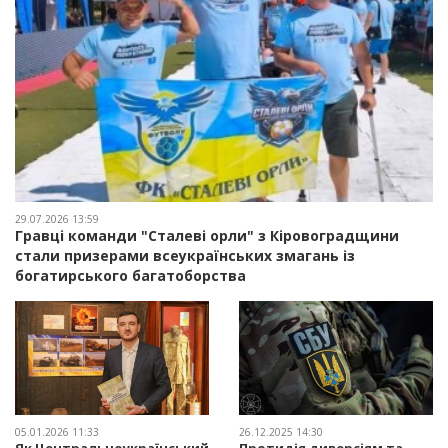
29.07.2026 13:59
Гравці команди "Сталеві орли" з Кіровоградщини
стали призерами всеукраїнських змагань із
богатирського багатоборства
05.01.2026 11:33
26.12.2025 14:30