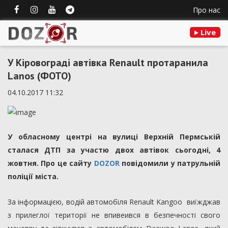
Про нас
Live
У Кіровограді автівка Renault протаранила
Lanos (ФОТО)
04.10.2017 11:32
У обласному центрі на вулиці Верхній Пермській
сталася ДТП за участю двох автівок сьогодні, 4
жовтня. Про це сайту
DOZOR
повідомили у патрульній
поліції міста.
За інформацією, водій автомобіля Renault Kangoo виїжджав
з прилеглої території не впивеився в безпечності свого