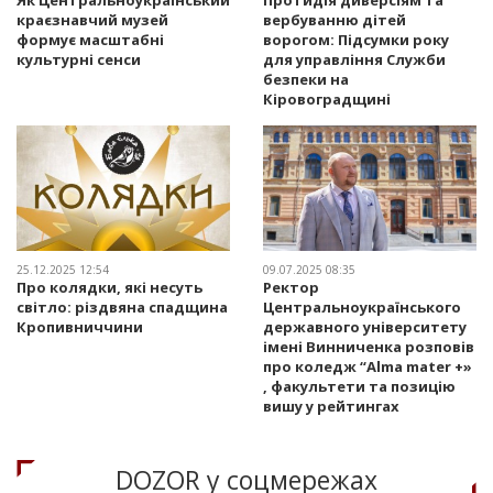
Як Центральноукраїнський
Протидія диверсіям та
краєзнавчий музей
вербуванню дітей
формує масштабні
ворогом: Підсумки року
культурні сенси
для управління Служби
безпеки на
Кіровоградщині
25.12.2025 12:54
09.07.2025 08:35
Про колядки, які несуть
Ректор
світло: різдвяна спадщина
Центральноукраїнського
Кропивниччини
державного університету
імені Винниченка розповів
про коледж “Alma mater +»
, факультети та позицію
вишу у рейтингах
DOZOR у соцмережах