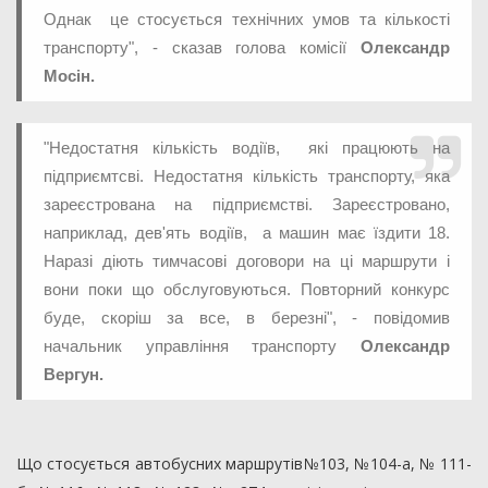
Однак це стосується технічних умов та кількості
транспорту", - сказав голова комісії
Олександр
Мосін.
"Недостатня кількість водіїв, які працюють на
підприємтсві. Недостатня кількість транспорту, яка
зареєстрована на підприємстві. Зареєстровано,
наприклад, дев'ять водіїв, а машин має їздити 18.
Наразі діють тимчасові договори на ці маршрути і
вони поки що обслуговуються. Повторний конкурс
буде, скоріш за все, в березні", - повідомив
начальник управління транспорту
Олександр
Вергун.
Що стосується автобусних маршрутів№103, №104-а, № 111-