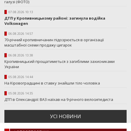
галузі (ФОТО)
07.08.2026 10:13
ДТП у Кропивницькому районі: загинула водійка
Volkswagen
06.08.2026 14:57
70-річний кропивничанин підозрюється в організації
масштабної схеми продажу цигарок
06.08.2026 13:38
Кропивницький прощатиметься з загиблими захисниками
України
05.08.2026 14:44
На Кіровоградщині в ставку знайшли тіло чоловіка
05.08.2026 14:35
ДТП в Олександрії: ВАЗ наїхав на 9-річного велосипедиста
УСI НОВИНИ