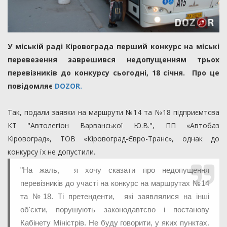
У міській раді Кіровограда перший конкурс на міські
перевезення заврешився недопущенням трьох
перевізників до конкурсу сьогодні, 18 січня. Про це
повідомляє
DOZOR.
Так, подали заявки на маршрути №14 та №18 підприємтсва
КТ "Автолегіон Варванської Ю.В.", ПП «Автобаз
Кіровоград», ТОВ «Кіровоград-Євро-Транс», однак до
конкурсу їх не допустили.
"На жаль, я хочу сказати про недопущення
перевізників до участі на конкурс на маршрутах №14
та №18. Ті претенденти, які заявлялися на інші
об'єкти, порушують законодавтсво і постанову
Кабінету Міністрів. Не буду говорити, у яких пунктах.