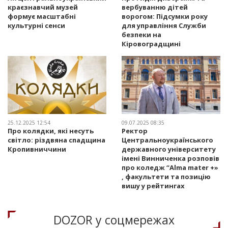
краєзнавчий музей
вербуванню дітей
формує масштабні
ворогом: Підсумки року
культурні сенси
для управління Служби
безпеки на
Кіровоградщині
25.12.2025 12:54
09.07.2025 08:35
Про колядки, які несуть
Ректор
світло: різдвяна спадщина
Центральноукраїнського
Кропивниччини
державного університету
імені Винниченка розповів
про коледж “Alma mater +»
, факультети та позицію
вишу у рейтингах
DOZOR у соцмережах