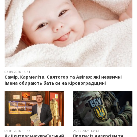
03.08.2026 16:31
Самір, Кармеліта, Святогор та Авігея: які незвичні
імена обирають батьки на Кіровоградщині
05.01.2026 11:33
26.12.2025 14:30
Як Центральноукраїнський
Протидія диверсіям та