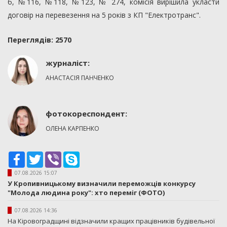
б, №116, №118, №123, № 274, комісія вирішила укласти
договір на перевезення на 5 років з КП "Електротранс".
Переглядiв: 2570
журналіст:
АНАСТАСІЯ ПАНЧЕНКО
фотокореспондент:
ОЛЕНА КАРПЕНКО
Facebook
Twitter
Viber
Skype
07.08.2026 15:07
У Кропивницькому визначили переможців конкурсу
"Молода людина року": хто переміг (ФОТО)
07.08.2026 14:36
На Кіровоградщині відзначили кращих працівників будівельної