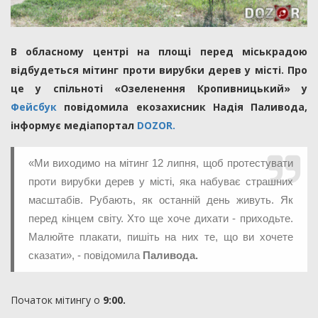
В обласному центрі на площі перед міськрадою
відбудеться мітинг проти вирубки дерев у місті. Про
це у спільноті «Озеленення Кропивницький» у
Фейсбук
повідомила екозахисник Надія Паливода,
інформує медіапортал
DOZOR.
«Ми виходимо на мітинг 12 липня, щоб протестувати
проти вирубки дерев у місті, яка набуває страшних
масштабів. Рубають, як останній день живуть. Як
перед кінцем світу. Хто ще хоче дихати - приходьте.
Малюйте плакати, пишіть на них те, що ви хочете
сказати», - повідомила
Паливода.
Початок мітингу о
9:00.