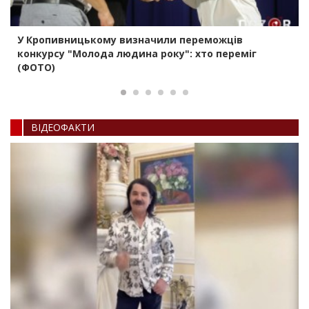
У Кропивницькому визначили переможців
конкурсу "Молода людина року": хто переміг
(ФОТО)
ВIДЕОФАКТИ