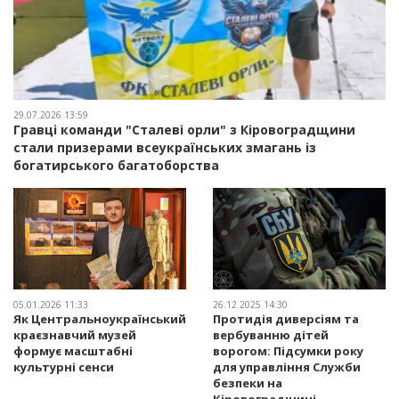
29.07.2026 13:59
Гравці команди "Сталеві орли" з Кіровоградщини
стали призерами всеукраїнських змагань із
богатирського багатоборства
05.01.2026 11:33
26.12.2025 14:30
Як Центральноукраїнський
Протидія диверсіям та
краєзнавчий музей
вербуванню дітей
формує масштабні
ворогом: Підсумки року
культурні сенси
для управління Служби
безпеки на
Кіровоградщині