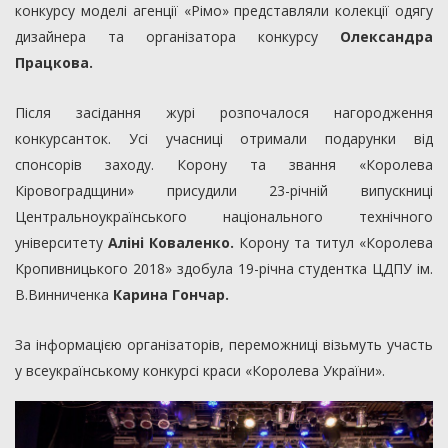
конкурсу моделі агенції «Рімо» представляли колекції одягу
дизайнера та організатора конкурсу
Олександра
Працкова.
Після засідання журі розпочалося нагородження
конкурсанток. Усі учасниці отримали подарунки від
спонсорів заходу. Корону та звання «Королева
Кіровоградщини» присудили 23-річній випускниці
Центральноукраїнського національного технічного
університету
Аліні Коваленко.
Корону та титул «Королева
Кропивницького 2018» здобула 19-річна студентка ЦДПУ ім.
В.Винниченка
Карина Гончар.
За інформацією організаторів, переможниці візьмуть участь
у всеукраїнському конкурсі краси «Королева України».