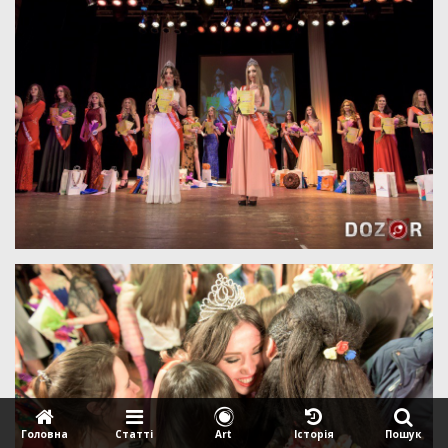
Головна
Статтi
Art
Iсторiя
Пошук