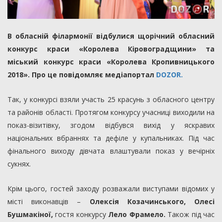
В обласній філармонії відбулися щорічний обласний
конкурс краси «Королева Кіровоградщини» та
міський конкурс краси «Королева Кропивницького
2018». Про це повідомляє медіапортал
DOZOR.
Так, у конкурсі взяли участь 25 красунь з обласного центру
та районів області. Протягом конкурсу учасниці виходили на
показ-візитівку, згодом відбувся вихід у яскравих
національних вбраннях та дефіле у купальниках. Під час
фінального виходу дівчата влаштували показ у вечірніх
сукнях.
Крім цього, гостей заходу розважали виступами відомих у
місті виконавців –
Олексія Козачинського, Олесі
Бушмакіної,
гостя конкурсу
Лело Фрамело.
Також під час