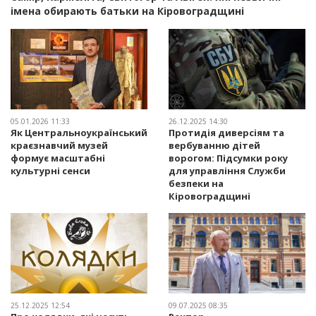
імена обирають батьки на Кіровоградщині
05.01.2026 11:33
26.12.2025 14:30
Як Центральноукраїнський
Протидія диверсіям та
краєзнавчий музей
вербуванню дітей
формує масштабні
ворогом: Підсумки року
культурні сенси
для управління Служби
безпеки на
Кіровоградщині
25.12.2025 12:54
09.07.2025 08:35