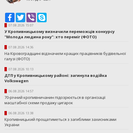
Facebook
Twitter
Viber
Skype
07.08.2026 15:07
У Кропивницькому визначили переможців конкурсу
"Молода людина року": хто переміг (ФОТО)
07.08.2026 14:36
На Кіровоградщині відзначили кращих працівників будівельної
галузі (ФОТО)
07.08.2026 10:13
ДТП у Кропивницькому районі: загинула водійка
Volkswagen
06.08.2026 14:57
70-річний кропивничанин підозрюється в організації
масштабної схеми продажу цигарок
06.08.2026 13:38
Кропивницький прощатиметься з загиблими захисниками
України