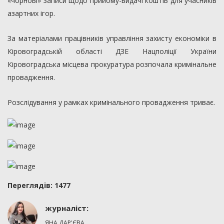
«чорнові» записи щодо прийому-видачі коштів для учасників
азартних ігор.
За матеріалами працівників управління захисту економіки в
Кіровоградській області ДЗЕ Нацполіції України
Кіровоградська місцева прокуратура розпочала кримінальне
провадження.
Розслідування у рамках кримінального провадження триває.
Переглядiв: 1477
журналіст:
ЯНА ДАР'ЄВА