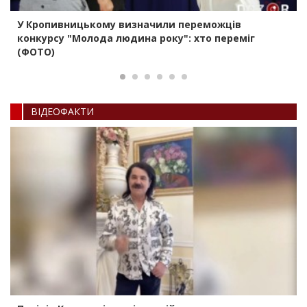
У Кропивницькому визначили переможців
конкурсу "Молода людина року": хто переміг
(ФОТО)
ВIДЕОФАКТИ