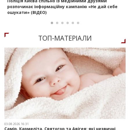
Поліція Києва спільно із медійними друзями
розпочинає інформаційну кампанію «Не дай себе
ошукати» (ВІДЕО)
ТОП-МАТЕРIАЛИ
03.08.2026 16:31
Самір, Кармеліта, Святогор та Авігея: які незвичні