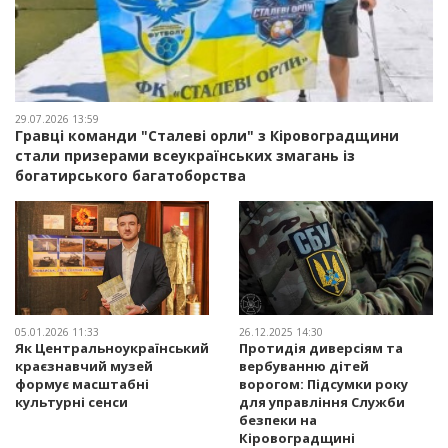
29.07.2026 13:59
Гравці команди "Сталеві орли" з Кіровоградщини
стали призерами всеукраїнських змагань із
богатирського багатоборства
05.01.2026 11:33
26.12.2025 14:30
Як Центральноукраїнський
Протидія диверсіям та
краєзнавчий музей
вербуванню дітей
формує масштабні
ворогом: Підсумки року
культурні сенси
для управління Служби
безпеки на
Кіровоградщині