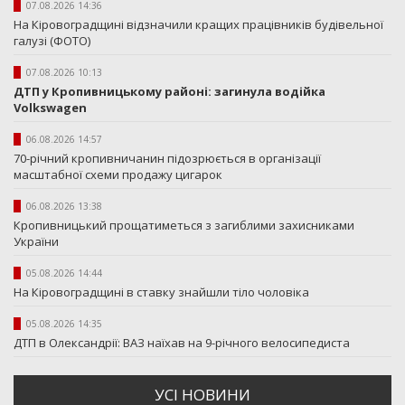
07.08.2026 14:36
На Кіровоградщині відзначили кращих працівників будівельної
галузі (ФОТО)
07.08.2026 10:13
ДТП у Кропивницькому районі: загинула водійка
Volkswagen
06.08.2026 14:57
70-річний кропивничанин підозрюється в організації
масштабної схеми продажу цигарок
06.08.2026 13:38
Кропивницький прощатиметься з загиблими захисниками
України
05.08.2026 14:44
На Кіровоградщині в ставку знайшли тіло чоловіка
05.08.2026 14:35
ДТП в Олександрії: ВАЗ наїхав на 9-річного велосипедиста
УСI НОВИНИ