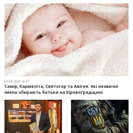
03.08.2026 16:31
Самір, Кармеліта, Святогор та Авігея: які незвичні
імена обирають батьки на Кіровоградщині