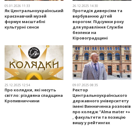
05.01.2026 11:33
26.12.2025 14:30
Як Центральноукраїнський
Протидія диверсіям та
краєзнавчий музей
вербуванню дітей
формує масштабні
ворогом: Підсумки року
культурні сенси
для управління Служби
безпеки на
Кіровоградщині
25.12.2025 12:54
09.07.2025 08:35
Про колядки, які несуть
Ректор
світло: різдвяна спадщина
Центральноукраїнського
Кропивниччини
державного університету
імені Винниченка розповів
про коледж “Alma mater +»
, факультети та позицію
вишу у рейтингах