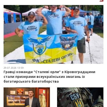
29.07.2026 13:59
Гравці команди "Сталеві орли" з Кіровоградщини
стали призерами всеукраїнських змагань із
богатирського багатоборства