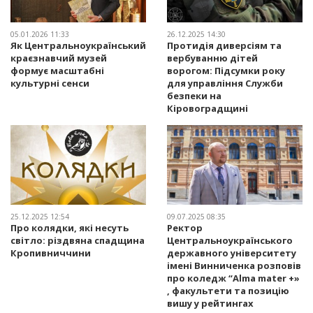
05.01.2026 11:33
26.12.2025 14:30
Як Центральноукраїнський
Протидія диверсіям та
краєзнавчий музей
вербуванню дітей
формує масштабні
ворогом: Підсумки року
культурні сенси
для управління Служби
безпеки на
Кіровоградщині
25.12.2025 12:54
09.07.2025 08:35
Про колядки, які несуть
Ректор
світло: різдвяна спадщина
Центральноукраїнського
Кропивниччини
державного університету
імені Винниченка розповів
про коледж “Alma mater +»
, факультети та позицію
вишу у рейтингах