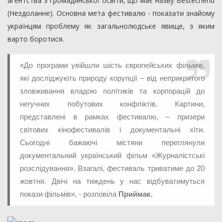
агентства з громадянської освіти, що має назву Bestechend
(Нездоланне). Основна мета фестивалю - показати знайому
українцям проблему як загальнолюдське явище, з яким
варто боротися.
«До програми увійшли шість європейських фільмів,
які досліджують природу корупції – від неприкритого
зловживання владою політиків та корпорацій до
негучних побутових конфліктів. Картини,
представлені в рамках фестивалю, – призери
світових кінофестивалів і документальні хіти.
Сьогодні бажаючі містяни переглянули
документальний український фільм «Журналістські
розслідування». Взагалі, фестиваль триватиме до 20
жовтня. Двічі на тиждень у нас відбуватимуться
покази фільмів», - розповіла
Приймак.