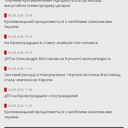
70-річний кропивничанин підозрюється в організації
масштабної схеми продажу цигарок
06.08.2026 13:38
Кропивницький прощатиметься з загиблими захисниками
України
05.08.2026 14:44
На Кіровоградщині в ставку знайшли тіло чоловіка
05.08.2026 14:35
ДТП в Олександрії: ВАЗ наїхав на 9-річного велосипедиста
05.08.2026 11:41
Світовий рекорд із Новоукраїнки: 14-річна Антоніна Фастовець
стала чемпіонкою Європи
04.08.2026 11:46
ДТП на Кіровоградщині: є постраждалий
04.08.2026 11:45
Кропивницький прощатиметься з загиблими захисниками
України