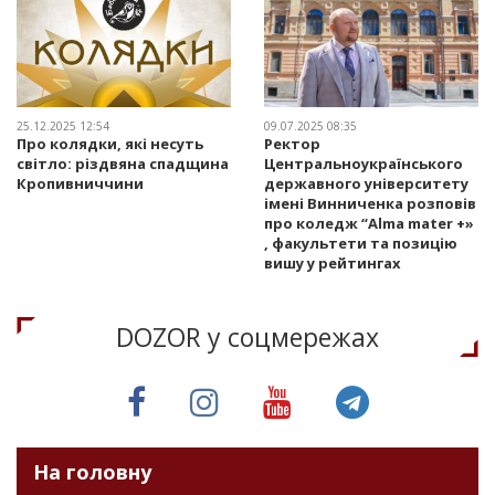
25.12.2025 12:54
09.07.2025 08:35
Про колядки, які несуть
Ректор
світло: різдвяна спадщина
Центральноукраїнського
Кропивниччини
державного університету
імені Винниченка розповів
про коледж “Alma mater +»
, факультети та позицію
вишу у рейтингах
DOZOR у соцмережах
На головну