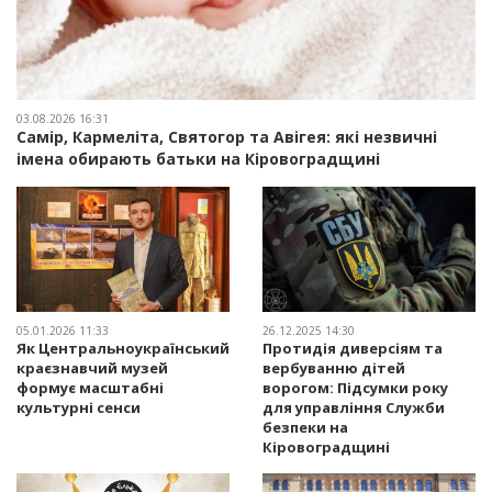
03.08.2026 16:31
Самір, Кармеліта, Святогор та Авігея: які незвичні
імена обирають батьки на Кіровоградщині
05.01.2026 11:33
26.12.2025 14:30
Як Центральноукраїнський
Протидія диверсіям та
краєзнавчий музей
вербуванню дітей
формує масштабні
ворогом: Підсумки року
культурні сенси
для управління Служби
безпеки на
Кіровоградщині