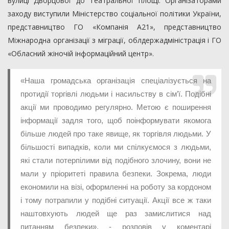
вулиці Дворцової до Театральної площі. Організаторами
заходу виступили Міністерство соціальної політики України,
представництво ГО «Компанія А21», представництво
Міжнародна організації з міграції, облдержадміністрація і ГО
«Обласний жіночій інформаційний центр».
«Наша громадська організація спеціалізується на
протидії торгівлі людьми і насильству в сім’ї. Подібні
акції ми проводимо регулярно. Метою є поширення
інформації задля того, щоб поінформувати якомога
більше людей про таке явище, як торгівля людьми. У
більшості випадків, коли ми спілкуємося з людьми,
які стали потерпілими від подібного злочину, вони не
мали у пріоритеті правила безпеки. Зокрема, люди
економили на візі, оформленні на роботу за кордоном
і тому потрапили у подібні ситуації. Акції все ж таки
наштовхують людей ще раз замислитися над
питанням безпеки», - розповів у коментарі