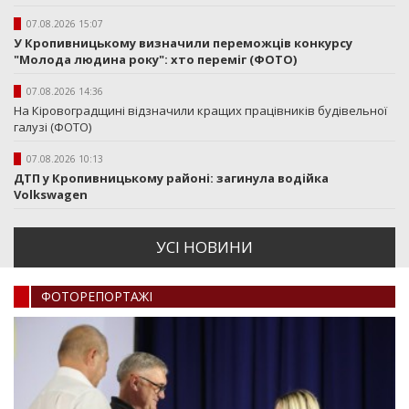
07.08.2026 15:07
У Кропивницькому визначили переможців конкурсу
"Молода людина року": хто переміг (ФОТО)
07.08.2026 14:36
На Кіровоградщині відзначили кращих працівників будівельної
галузі (ФОТО)
07.08.2026 10:13
ДТП у Кропивницькому районі: загинула водійка
Volkswagen
УСI НОВИНИ
ФОТОРЕПОРТАЖI