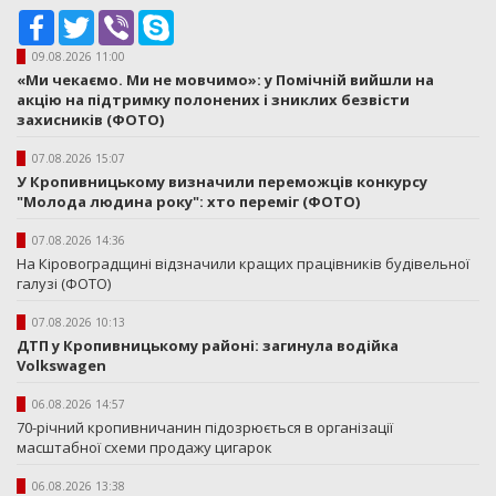
Facebook
Twitter
Viber
Skype
09.08.2026 11:00
«Ми чекаємо. Ми не мовчимо»: у Помічній вийшли на
акцію на підтримку полонених і зниклих безвісти
захисників (ФОТО)
07.08.2026 15:07
У Кропивницькому визначили переможців конкурсу
"Молода людина року": хто переміг (ФОТО)
07.08.2026 14:36
На Кіровоградщині відзначили кращих працівників будівельної
галузі (ФОТО)
07.08.2026 10:13
ДТП у Кропивницькому районі: загинула водійка
Volkswagen
06.08.2026 14:57
70-річний кропивничанин підозрюється в організації
масштабної схеми продажу цигарок
06.08.2026 13:38