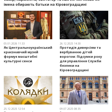
імена обирають батьки на Кіровоградщині
05.01.2026 11:33
26.12.2025 14:30
Як Центральноукраїнський
Протидія диверсіям та
краєзнавчий музей
вербуванню дітей
формує масштабні
ворогом: Підсумки року
культурні сенси
для управління Служби
безпеки на
Кіровоградщині
25.12.2025 12:54
09.07.2025 08:35