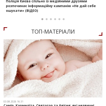
Поліція Києва спільно із медійними друзями
розпочинає інформаційну кампанію «Не дай себе
ошукати» (ВІДЕО)
ТОП-МАТЕРIАЛИ
03.08.2026 16:31
Самір, Кармеліта, Святогор та Авігея: які незвичні