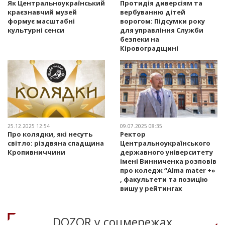
Як Центральноукраїнський
Протидія диверсіям та
краєзнавчий музей
вербуванню дітей
формує масштабні
ворогом: Підсумки року
культурні сенси
для управління Служби
безпеки на
Кіровоградщині
25.12.2025 12:54
09.07.2025 08:35
Про колядки, які несуть
Ректор
світло: різдвяна спадщина
Центральноукраїнського
Кропивниччини
державного університету
імені Винниченка розповів
про коледж “Alma mater +»
, факультети та позицію
вишу у рейтингах
DOZOR у соцмережах