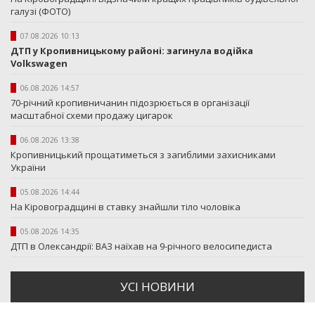
галузі (ФОТО)
07.08.2026 10:13
ДТП у Кропивницькому районі: загинула водійка
Volkswagen
06.08.2026 14:57
70-річний кропивничанин підозрюється в організації
масштабної схеми продажу цигарок
06.08.2026 13:38
Кропивницький прощатиметься з загиблими захисниками
України
05.08.2026 14:44
На Кіровоградщині в ставку знайшли тіло чоловіка
05.08.2026 14:35
ДТП в Олександрії: ВАЗ наїхав на 9-річного велосипедиста
УСI НОВИНИ