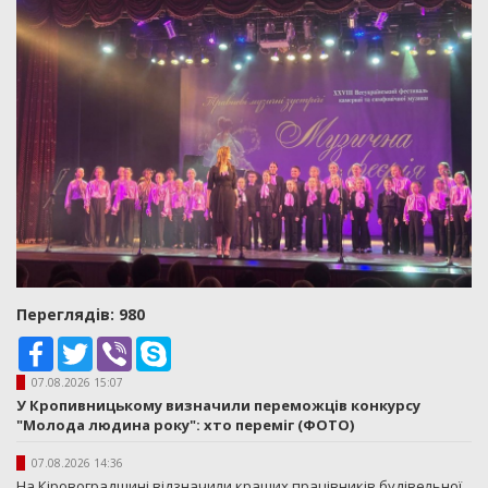
Переглядiв: 980
Facebook
Twitter
Viber
Skype
07.08.2026 15:07
У Кропивницькому визначили переможців конкурсу
"Молода людина року": хто переміг (ФОТО)
07.08.2026 14:36
На Кіровоградщині відзначили кращих працівників будівельної