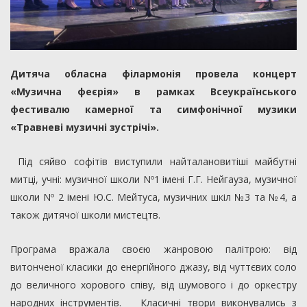
Дитяча обласна філармонія провела концерт
«Музична феєрія» в рамках Всеукраїнського
фестивалю камерної та симфонічної музики
«Травневі музичні зустрічі».
Під сяйво софітів виступили найталановитіші майбутні
митці, учні: музичної школи Nº1 імені Г.Г. Нейгауза, музичної
школи Nº 2 імені Ю.С. Мейтуса, музичних шкіл №3 та №4, а
також дитячої школи мистецтв.
Програма вражала своєю жанровою палітрою: від
витонченої класики до енергійного джазу, від чуттєвих соло
до величного хорового співу, від шумового і до оркестру
народних інструментів. Класичні твори виконувались з