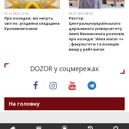
25.12.2025 12:54
09.07.2025 08:35
Про колядки, які несуть
Ректор
світло: різдвяна спадщина
Центральноукраїнського
Кропивниччини
державного університету
імені Винниченка розповів
про коледж “Alma mater +»
, факультети та позицію
вишу у рейтингах
DOZOR у соцмережах
На головну