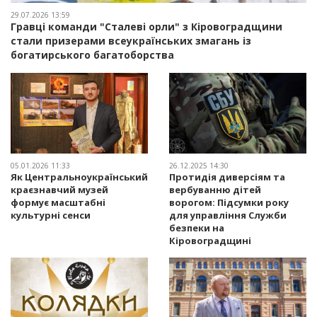
29.07.2026 13:59
Гравці команди "Сталеві орли" з Кіровоградщини
стали призерами всеукраїнських змагань із
богатирського багатоборства
05.01.2026 11:33
26.12.2025 14:30
Як Центральноукраїнський
Протидія диверсіям та
краєзнавчий музей
вербуванню дітей
формує масштабні
ворогом: Підсумки року
культурні сенси
для управління Служби
безпеки на
Кіровоградщині