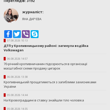
Переглядiв: 3192
журналіст:
ЯНА ДАР'ЄВА
Facebook
Twitter
Viber
Skype
07.08.2026 10:13
ДТП у Кропивницькому районі: загинула водійка
Volkswagen
06.08.2026 14:57
70-річний кропивничанин підозрюється в організації
масштабної схеми продажу цигарок
06.08.2026 13:38
Кропивницький прощатиметься з загиблими захисниками
України
05.08.2026 14:44
На Кіровоградщині в ставку знайшли тіло чоловіка
05.08.2026 14:35