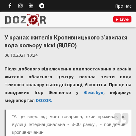
Про нас
Live
У кранах жителів Кропивницького з'явилася
вода кольору віскі (ВІДЕО)
06.10.2021 10:24
Після добового відключення водопостачання з кранів
жителів обласного центру почала текти вода
темного кольору сьогодні вранці, 6 жовтня. Про це на
повідомив Ігор Філіпенко у
Фейсбук
, інформує
медіапортал
DOZOR.
"А це відео від мого товариша, який проживає по
вулиці Інтернаціональна - 9-00 ранку", - повідомив
кропивничанин.