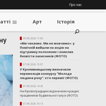
Про нас
таттi
Арт
Iсторiя
ну
09.08.2026 11:00
«Ми чекаємо. Ми не мовчимо»: у
Помічній вийшли на акцію на
підтримку полонених і зниклих
безвісти захисників (ФОТО)
07.08.2026 15:07
У Кропивницькому визначили
переможців конкурсу "Молода
людина року": хто переміг (ФОТО)
07.08.2026 14:36
На Кіровоградщині відзначили кращих
працівників будівельної галузі (ФОТО)
07.08.2026 10:13