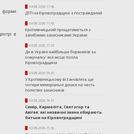
04.08.2026 11:46
і форми
ДТП на Кіровоградщині: є постраждалий
04.08.2026 11:45
Кропивницький прощатиметься з
ентрі в
загиблими захисниками України
04.08.2026 11:20
Де в Україні найбільше боржників за
комуналку: яке місце посіла
Кіровоградщина
04.08.2026 09:41
У Кропивницькому встановлять ще
чотири меморіальні дошки на честь
полеглих захисників
03.08.2026 16:31
Самір, Кармеліта, Святогор та
Авігея: які незвичні імена обирають
батьки на Кіровоградщині
03.08.2026 15:36