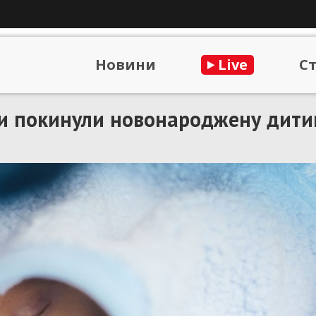
Новини
Live
С
и покинули новонароджену дити