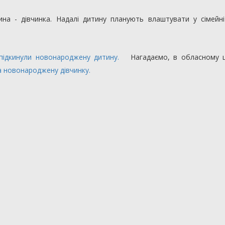
ина - дівчинка. Надалі дитину планують влаштувати у сімейн
підкинули новонароджену дитину.
Нагадаємо, в обласному ц
 новонароджену дівчинку.