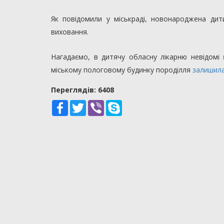
Як повідомили у міськраді, новонароджена дит
виховання.
Нагадаємо, в дитячу обласну лікарню невідомі
міському пологовому будинку породілля
залишила
Переглядiв: 6408
Facebook
Twitter
Viber
Skype