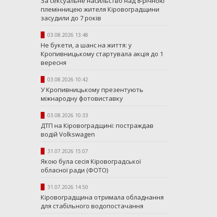
За сексуальне насильство над 8-річною
племінницею жителя Кіровоградщини
засудили до 7 років
03.08.2026 13:48
Не букети, а шанс на життя: у
Кропивницькому стартувала акція до 1
вересня
03.08.2026 10:42
У Кропивницькому презентують
міжнародну фотовиставку
03.08.2026 10:33
ДТП на Кіровоградщині: постраждав
водій Volkswagen
31.07.2026 15:07
Якою була сесія Кіровоградської
обласної ради (ФОТО)
31.07.2026 14:50
Кіровоградщина отримала обладнання
для стабільного водопостачання