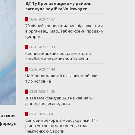
ДТП у Кропивницькому районі:
загинула водійка Volkswagen
06.08.2026 14:57
70-річний кропивничанин підозрюється
в організації масштабної схеми продажу
цигарок
06.08.2026 13:38
Кропивницький прощатиметься з
загиблими захисниками України
05.08.2026 14:44
На Кіровоградщині в ставку знайшли
тіло чоловіка
05.08.2026 14:35
ДТП в Олександрії: ВАЗ наїхав на 9-
річного велосипедиста
05.08.2026 11:41
итини.
Світовий рекорд із Новоукраїнки: 14-
формує
річна Антоніна Фастовець стала
чемпіонкою Європи