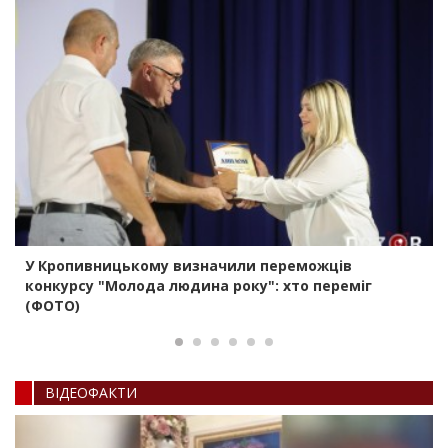
У Кропивницькому визначили переможців
конкурсу "Молода людина року": хто переміг
(ФОТО)
ВIДЕОФАКТИ