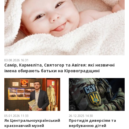
03.08.2026 16:31
Самір, Кармеліта, Святогор та Авігея: які незвичні
імена обирають батьки на Кіровоградщині
05.01.2026 11:33
26.12.2025 14:30
Як Центральноукраїнський
Протидія диверсіям та
краєзнавчий музей
вербуванню дітей