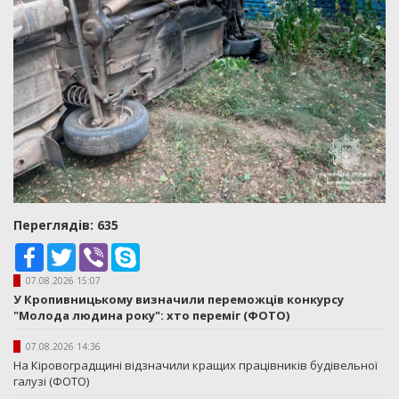
Переглядiв: 635
Facebook
Twitter
Viber
Skype
07.08.2026 15:07
У Кропивницькому визначили переможців конкурсу
"Молода людина року": хто переміг (ФОТО)
07.08.2026 14:36
На Кіровоградщині відзначили кращих працівників будівельної
галузі (ФОТО)