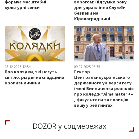
формує масштабні
ворогом: Підсумки року
культурні сенси
для управління Служби
безпеки на
Кіровоградщині
25.12.2025 12:54
09.07.2025 08:35
Про колядки, які несуть
Ректор
світло: різдвяна спадщина
Центральноукраїнського
Кропивниччини
державного університету
імені Винниченка розповів
про коледж “Alma mater +»
, факультети та позицію
вишу у рейтингах
DOZOR у соцмережах