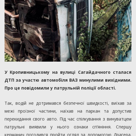
У Кропивницькому на вулиці Сагайдачного сталася
ДТП за участю автомобіля ВАЗ минулими вихідними.
Про це повідомили у патрульній поліції області.
Так, водій не дотримався безпечної швидкості, виїхав за
межі проїзної частини, наїхав на паркан та допустив
перекидання свого авто. Під час спілкування з винуватцем
патрульні виявили у нього ознаки сп’яніння. Спершу
керманич погодився пройти огляд за допомогою Драгера.