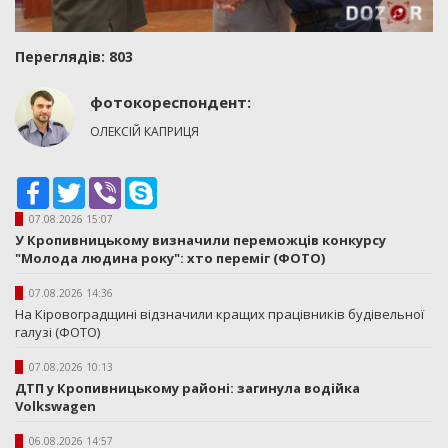
Переглядiв: 803
фотокореспондент:
ОЛЕКСІЙ КАПРИЦЯ
Facebook
Twitter
Viber
Skype
07.08.2026 15:07
У Кропивницькому визначили переможців конкурсу
"Молода людина року": хто переміг (ФОТО)
07.08.2026 14:36
На Кіровоградщині відзначили кращих працівників будівельної
галузі (ФОТО)
07.08.2026 10:13
ДТП у Кропивницькому районі: загинула водійка
Volkswagen
06.08.2026 14:57