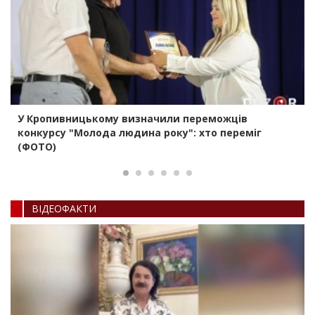
У Кропивницькому визначили переможців
конкурсу "Молода людина року": хто переміг
(ФОТО)
ВIДЕОФАКТИ