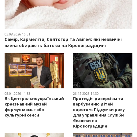
03.08.2026 16:31
Самір, Кармеліта, Святогор та Авігея: які незвичні
імена обирають батьки на Кіровоградщині
05.01.2026 11:33
26.12.2025 14:30
Як Центральноукраїнський
Протидія диверсіям та
краєзнавчий музей
вербуванню дітей
формує масштабні
ворогом: Підсумки року
культурні сенси
для управління Служби
безпеки на
Кіровоградщині