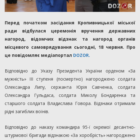
Перед початком засідання Кропивницької міської
ради відбулася церемонія вручення державних
нагород, відомчих відзнак та нагород органів
місцевого самоврядування сьогодні, 18 червня. Про
це повідомляє медіапортал
DOZOR.
Відповідно до Указу Президента України орденом «За
мужність» ІІІ ступеня (посмертно) нагороджено солдата
Олександра Липу, сержанта Юрія Савченка, солдата
Олександра Гульдаса, солдата Миколу Бондаренка та
старшого солдата Владислава Говора. Відзнаки отримали
рідні загиблих воїнів.
Відповідно до наказу командира 95-ї окремої десантно-
штурмової бригади відзнакою «За хоробрість» нагороджено