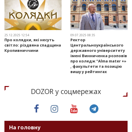
25.12.2025 12:54
09.07.2025 08:35
Про колядки, які несуть
Ректор
світло: різдвяна спадщина
Центральноукраїнського
Кропивниччини
державного університету
імені Винниченка розповів
про коледж “Alma mater +»
, факультети та позицію
вишу у рейтингах
DOZOR у соцмережах
На головну