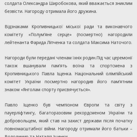
солдата Олександра Широбокова, який вважається зниклим
безвісти. Нагороду отримала його дружина.
Відзнаками Кропивницької міської ради та виконавчого
комітету «Полум’яне серце» (посмертно) нагородили
лейтенанта Фарида Ліпченка та солдата Максима Наточого.
Нагороди були передані членам їхніх родин.Під час церемонії
також вшанували пам’ять воїна та спортсмена з
Кропивницького Павла Іщенка. Національний олімпійський
комітет України посмертно нагородив його пам’ятним
знаком «Янголам спорту присвячується».
Павло Іщенко був чемпіоном Європи та світу з
пауерліфтингу, багаторазовим рекордсменом України та
добровольцем, який став на захист держави після початку
повномасштабної війни. Нагороду отримали його батьки –
Володимир та Наталія Іщенки.