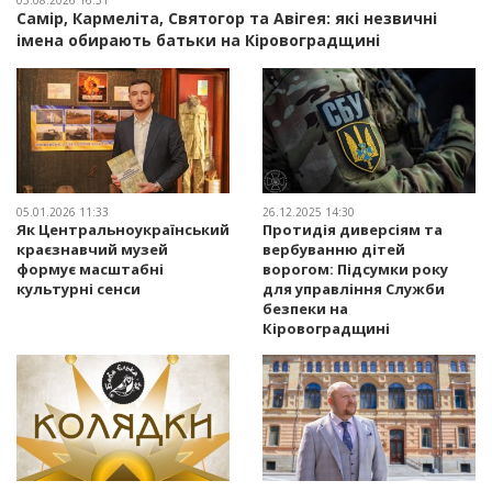
03.08.2026 16:31
Самір, Кармеліта, Святогор та Авігея: які незвичні
імена обирають батьки на Кіровоградщині
05.01.2026 11:33
26.12.2025 14:30
Як Центральноукраїнський
Протидія диверсіям та
краєзнавчий музей
вербуванню дітей
формує масштабні
ворогом: Підсумки року
культурні сенси
для управління Служби
безпеки на
Кіровоградщині