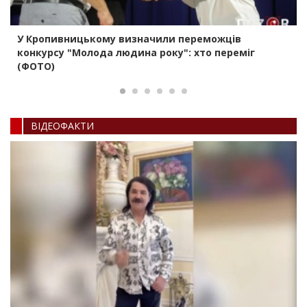
У Кропивницькому визначили переможців
конкурсу "Молода людина року": хто переміг
(ФОТО)
ВIДЕОФАКТИ