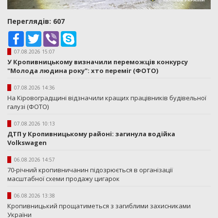
Переглядiв: 607
Facebook
Twitter
Viber
Skype
07.08.2026 15:07
У Кропивницькому визначили переможців конкурсу
"Молода людина року": хто переміг (ФОТО)
07.08.2026 14:36
На Кіровоградщині відзначили кращих працівників будівельної
галузі (ФОТО)
07.08.2026 10:13
ДТП у Кропивницькому районі: загинула водійка
Volkswagen
06.08.2026 14:57
70-річний кропивничанин підозрюється в організації
масштабної схеми продажу цигарок
06.08.2026 13:38
Кропивницький прощатиметься з загиблими захисниками
України