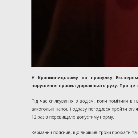
У Кропивницькому по провулку Експереми
порушення правил дорожнього руху. Про це п
Під час спілкування з водієм, копи помітили в 
алкогольні напої, і одразу погодився пройти ог
12 разів перевищило допустиму норму.
Керманич пояснив, що вирішив трохи проїхати та