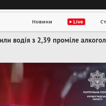
Новини
Live
С
ли водія з 2,39 проміле алкогол