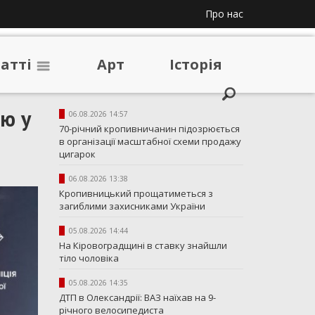
Про нас
таттi
Арт
Iсторiя
ю у
06.08.2026 14:57
70-річний кропивничанин підозрюється
в організації масштабної схеми продажу
цигарок
06.08.2026 13:38
Кропивницький прощатиметься з
загиблими захисниками України
05.08.2026 14:44
На Кіровоградщині в ставку знайшли
тіло чоловіка
05.08.2026 14:35
ДТП в Олександрії: ВАЗ наїхав на 9-
річного велосипедиста