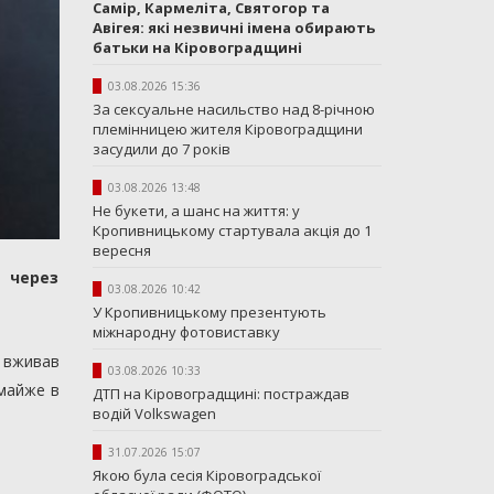
Самір, Кармеліта, Святогор та
Авігея: які незвичні імена обирають
батьки на Кіровоградщині
03.08.2026 15:36
За сексуальне насильство над 8-річною
племінницею жителя Кіровоградщини
засудили до 7 років
03.08.2026 13:48
Не букети, а шанс на життя: у
Кропивницькому стартувала акція до 1
вересня
 через
03.08.2026 10:42
У Кропивницькому презентують
міжнародну фотовиставку
о вживав
03.08.2026 10:33
 майже в
ДТП на Кіровоградщині: постраждав
водій Volkswagen
31.07.2026 15:07
Якою була сесія Кіровоградської