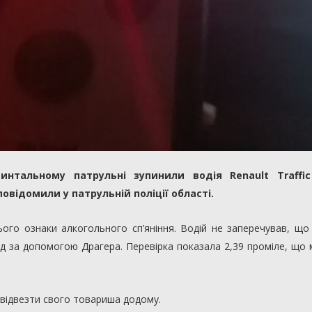
нтальному патрульні зупинили водія Renault Traffic
овідомили у патрульній поліції області.
нього ознаки алкогольного сп’яніння. Водій не заперечував, щ
ляд за допомогою Драгера. Перевірка показала 2,39 проміле, що
 відвезти свого товариша додому.