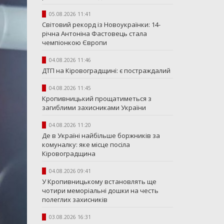
05.08.2026 11:41
Світовий рекорд із Новоукраїнки: 14-
річна Антоніна Фастовець стала
чемпіонкою Європи
04.08.2026 11:46
ДТП на Кіровоградщині: є постраждалий
04.08.2026 11:45
Кропивницький прощатиметься з
загиблими захисниками України
04.08.2026 11:20
Де в Україні найбільше боржників за
комуналку: яке місце посіла
Кіровоградщина
04.08.2026 09:41
У Кропивницькому встановлять ще
чотири меморіальні дошки на честь
полеглих захисників
03.08.2026 16:31