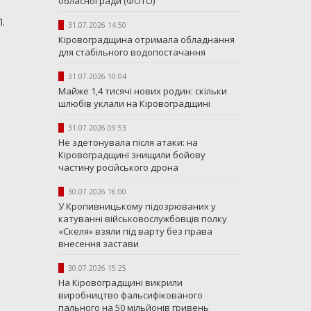
обласної ради (ФОТО)
.
31.07.2026 14:50
Кіровоградщина отримала обладнання
для стабільного водопостачання
31.07.2026 10:04
Майже 1,4 тисячі нових родин: скільки
шлюбів уклали на Кіровоградщині
31.07.2026 09:53
Не здетонувала після атаки: на
Кіровоградщині знищили бойову
частину російського дрона
30.07.2026 16:00
У Кропивницькому підозрюваних у
катуванні військовослужбовців полку
«Скеля» взяли під варту без права
внесення застави
30.07.2026 15:25
На Кіровоградщині викрили
виробництво фальсифікованого
пального на 50 мільйонів гривень