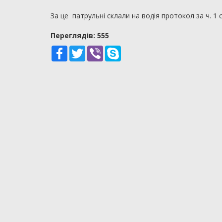
За це патрульні склали на водія протокол за ч. 1 
Переглядiв: 555
Facebook
Twitter
Viber
Skype