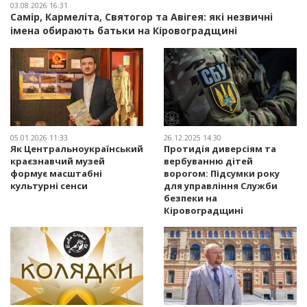
03.08.2026 16:31
Самір, Кармеліта, Святогор та Авігея: які незвичні
імена обирають батьки на Кіровоградщині
05.01.2026 11:33
26.12.2025 14:30
Як Центральноукраїнський
Протидія диверсіям та
краєзнавчий музей
вербуванню дітей
формує масштабні
ворогом: Підсумки року
культурні сенси
для управління Служби
безпеки на
Кіровоградщині