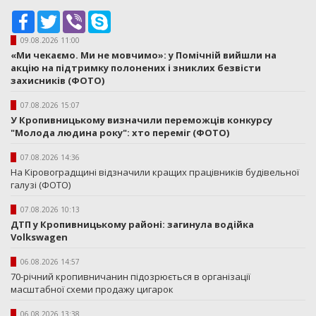
Facebook
Twitter
Viber
Skype
09.08.2026 11:00
«Ми чекаємо. Ми не мовчимо»: у Помічній вийшли на
акцію на підтримку полонених і зниклих безвісти
захисників (ФОТО)
07.08.2026 15:07
У Кропивницькому визначили переможців конкурсу
"Молода людина року": хто переміг (ФОТО)
07.08.2026 14:36
На Кіровоградщині відзначили кращих працівників будівельної
галузі (ФОТО)
07.08.2026 10:13
ДТП у Кропивницькому районі: загинула водійка
Volkswagen
06.08.2026 14:57
70-річний кропивничанин підозрюється в організації
масштабної схеми продажу цигарок
06.08.2026 13:38