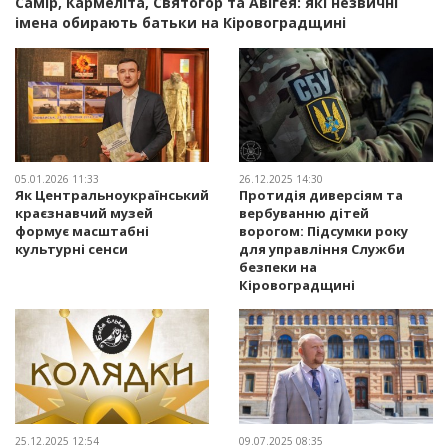
Самір, Кармеліта, Святогор та Авігея: які незвичні
імена обирають батьки на Кіровоградщині
05.01.2026 11:33
26.12.2025 14:30
Як Центральноукраїнський
Протидія диверсіям та
краєзнавчий музей
вербуванню дітей
формує масштабні
ворогом: Підсумки року
культурні сенси
для управління Служби
безпеки на
Кіровоградщині
25.12.2025 12:54
09.07.2025 08:35