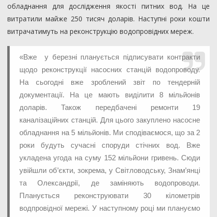
обладнання для дослідження якості питних вод. На це
витратили майже 250 тисяч доларів. Наступні роки кошти
витрачатимуть на реконструкцію водопровідних мереж.
«Вже у березні планується підписувати контракти
щодо реконструкції насосних станцій водопроводу.
На сьогодні вже зроблений звіт по тендерній
документації. На це мають виділити 8 мільйонів
доларів. Також передбачені ремонти 19
каналізаційних станцій. Для цього закуплено насосне
обладнання на 5 мільйонів. Ми сподіваємося, що за 2
роки будуть сучасні споруди стічних вод. Вже
укладена угода на суму 152 мільйони гривень. Сюди
увійшли об’єкти, зокрема, у Світловодську, Знам’янці
та Олександрії, де заміняють водопроводи.
Планується реконструювати 30 кілометрів
водпровідної мережі. У наступному році ми плануємо