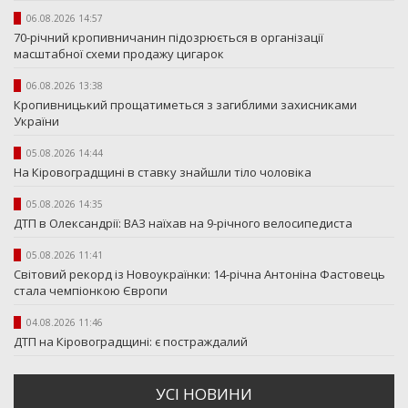
06.08.2026 14:57
70-річний кропивничанин підозрюється в організації
масштабної схеми продажу цигарок
06.08.2026 13:38
Кропивницький прощатиметься з загиблими захисниками
України
05.08.2026 14:44
На Кіровоградщині в ставку знайшли тіло чоловіка
05.08.2026 14:35
ДТП в Олександрії: ВАЗ наїхав на 9-річного велосипедиста
05.08.2026 11:41
Світовий рекорд із Новоукраїнки: 14-річна Антоніна Фастовець
стала чемпіонкою Європи
04.08.2026 11:46
ДТП на Кіровоградщині: є постраждалий
УСI НОВИНИ