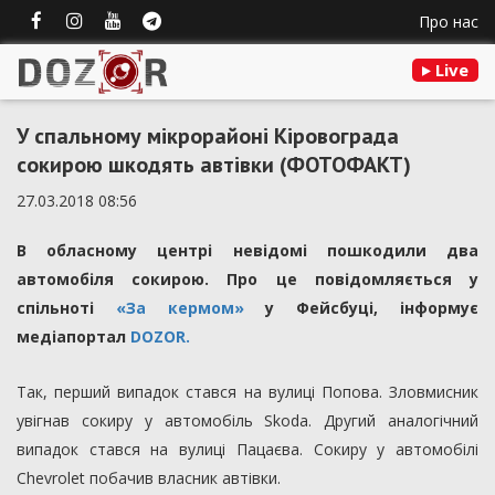
Про нас
Live
У спальному мікрорайоні Кіровограда
сокирою шкодять автівки (ФОТОФАКТ)
27.03.2018 08:56
В обласному центрі невідомі пошкодили два
автомобіля сокирою. Про це повідомляється у
спільноті
«За кермом»
у Фейсбуці, інформує
медіапортал
DOZOR.
Так, перший випадок стався на вулиці Попова. Зловмисник
увігнав сокиру у автомобіль Skoda. Другий аналогічний
випадок стався на вулиці Пацаєва. Сокиру у автомобілі
Chevrolet побачив власник автівки.