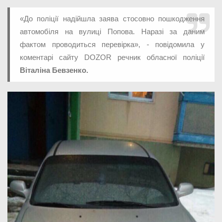
«До поліції надійшла заява стосовно пошкодження
автомобіля на вулиці Попова. Наразі за даним
фактом проводиться перевірка», - повідомила у
коментарі сайту DOZOR речник обласної поліції
Віталіна Бевзенко.