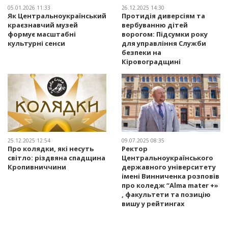
05.01.2026 11:33
26.12.2025 14:30
Як Центральноукраїнський
Протидія диверсіям та
краєзнавчий музей
вербуванню дітей
формує масштабні
ворогом: Підсумки року
культурні сенси
для управління Служби
безпеки на
Кіровоградщині
25.12.2025 12:54
09.07.2025 08:35
Про колядки, які несуть
Ректор
світло: різдвяна спадщина
Центральноукраїнського
Кропивниччини
державного університету
імені Винниченка розповів
про коледж “Alma mater +»
, факультети та позицію
вишу у рейтингах