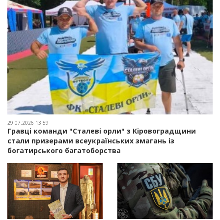
29.07.2026 13:59
Гравці команди "Сталеві орли" з Кіровоградщини
стали призерами всеукраїнських змагань із
богатирського багатоборства