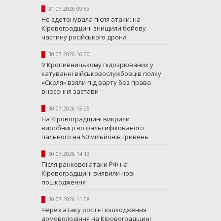
31.07.2026 09:53
Не здетонувала після атаки: на
Кіровоградщині знищили бойову
частину російського дрона
30.07.2026 16:00
У Кропивницькому підозрюваних у
катуванні військовослужбовців полку
«Скеля» взяли під варту без права
внесення застави
30.07.2026 15:25
На Кіровоградщині викрили
виробництво фальсифікованого
пального на 50 мільйонів гривень
30.07.2026 14:13
Після ранкової атаки РФ на
Кіровоградщині виявили нові
пошкодження
30.07.2026 11:08
Через атаку росії є пошкодження
домоволодіння на Кіровоградщині