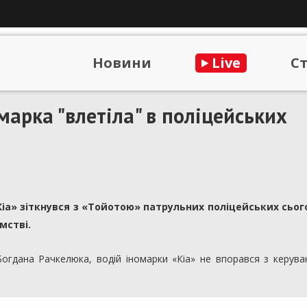
Новини
Live
С
марка "влетіла" в поліцейських
Кіа» зіткнувся з «Тойотою» патрульних поліцейських сього
мстві.
Богдана Рачкелюка, водій іномарки «Кіа» не впорався з керув