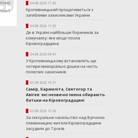
ртних
04.08.2026 11:45
Кропивницький прощатиметься з
енант
загиблими захисниками України
04.08.2026 11:20
Де в Україні найбільше боржників за
комуналку: яке місце посіла
Кіровоградщина
04.08.2026 09:41
У Кропивницькому встановлять ще
чотири меморіальні дошки на честь
полеглих захисників
03.08.2026 16:31
Самір, Кармеліта, Святогор та
Авігея: які незвичні імена обирають
батьки на Кіровоградщині
03.08.2026 15:36
За сексуальне насильство над 8-річною
племінницею жителя Кіровоградщини
засудили до 7 років