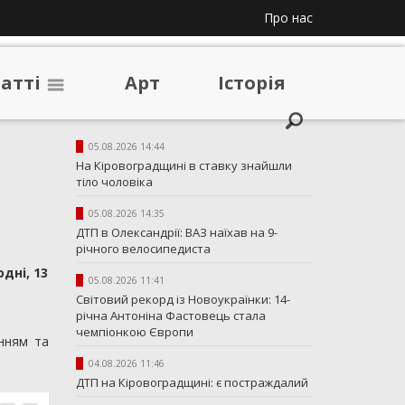
Про нас
таттi
Арт
Iсторiя
05.08.2026 14:44
На Кіровоградщині в ставку знайшли
тіло чоловіка
05.08.2026 14:35
ДТП в Олександрії: ВАЗ наїхав на 9-
річного велосипедиста
дні, 13
05.08.2026 11:41
Світовий рекорд із Новоукраїнки: 14-
річна Антоніна Фастовець стала
чемпіонкою Європи
анням та
04.08.2026 11:46
ДТП на Кіровоградщині: є постраждалий