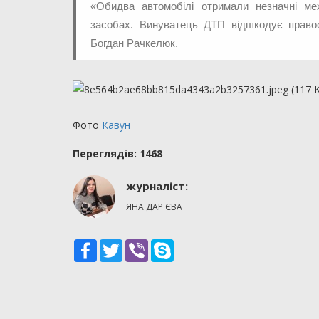
«Обидва автомобілі отримали незначні ме
засобах. Винуватець ДТП відшкодує правоо
Богдан Рачкелюк.
Фото
Кавун
Переглядiв: 1468
журналіст:
ЯНА ДАР'ЄВА
Facebook
Twitter
Viber
Skype