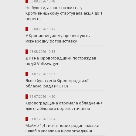
03.08.2026 13:48
Не букети, а шанс на життя: у
Кропивницькому стартувала акція до 1
вересня
03.08.2026 10:42
У Кропивницькому презентують
міжнародну фотовиставку
03.08.2026 10:33
ДТП на Кіровоградщині: постраждав
водій Volkswagen
31.07.2026 15:07
Якою була сесія Кіровоградської
обласної ради (ФОТО)
31.07.2026 14:50
Кіровоградщина отримала обладнання
для стабільного водопостачання
31.07.2026 10:04
Майже 1,4 тисячі нових родин: скільки
шлюбів уклали на Кіровоградщині