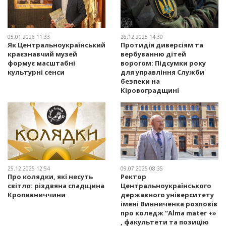
05.01.2026 11:33
26.12.2025 14:30
Як Центральноукраїнський
Протидія диверсіям та
краєзнавчий музей
вербуванню дітей
формує масштабні
ворогом: Підсумки року
культурні сенси
для управління Служби
безпеки на
Кіровоградщині
25.12.2025 12:54
09.07.2025 08:35
Про колядки, які несуть
Ректор
світло: різдвяна спадщина
Центральноукраїнського
Кропивниччини
державного університету
імені Винниченка розповів
про коледж “Alma mater +»
, факультети та позицію