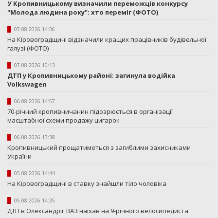
У Кропивницькому визначили переможців конкурсу
"Молода людина року": хто переміг (ФОТО)
07.08.2026 14:36
На Кіровоградщині відзначили кращих працівників будівельної
галузі (ФОТО)
07.08.2026 10:13
ДТП у Кропивницькому районі: загинула водійка
Volkswagen
06.08.2026 14:57
70-річний кропивничанин підозрюється в організації
масштабної схеми продажу цигарок
06.08.2026 13:38
Кропивницький прощатиметься з загиблими захисниками
України
05.08.2026 14:44
На Кіровоградщині в ставку знайшли тіло чоловіка
05.08.2026 14:35
ДТП в Олександрії: ВАЗ наїхав на 9-річного велосипедиста