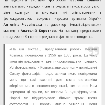
На відкриття виставки фоторобіт
Василя Ковпака
завітали його нащадки – син та онуки, а також відомі у місті
діячі культури та мистецтв, які співпрацювали з
фотожурналістом, зокрема, народна артистка України
Антоніна Червінська
та директор гімназії-ліцею-школи
мистецтв
Анатолій Коротков.
На виставці представлені
понад 200 робіт кіровоградського фотокореспондента.
«На цій виставці представлені роботи Василя
Ковпака, починаючи з 1956 до 1985 років. Це час,
коли він працював у газеті «Кіровоградська правда».
Усі фотоматеріали Ковпака знаходилися у приміщенні
Союзу фотографів, представники якого повідомили
мені, що такі важливі для міста фотоархіви
зберігаються в неналежному стані, там волого. Нам
передали ці архіви, ми почали їх відцифровувати.
Наразі ми відцифрували більше трьох тисяч
фотографій. Ці роботи дійсно унікальні. Вони