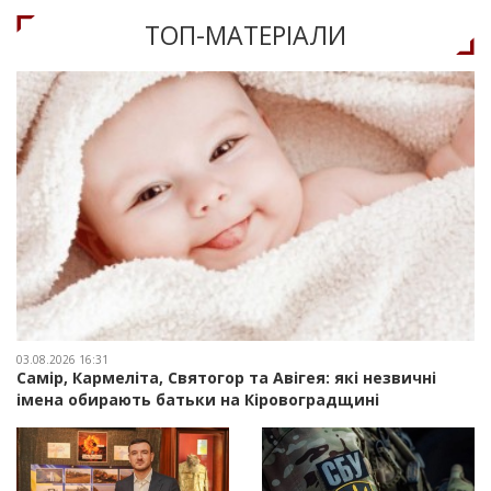
ТОП-МАТЕРIАЛИ
03.08.2026 16:31
Самір, Кармеліта, Святогор та Авігея: які незвичні
імена обирають батьки на Кіровоградщині