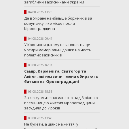
загиблими захисниками України
04.08.2026 11:20
Де в Україні найбільше боржників за
комуналку: яке місце посіла
Кіровоградщина
04.08.2026 09:41
У Кропивницькому встановлять ще
чотири меморіальні дошки на честь
полеглих захисників
03.08.2026 16:31
Самір, Кармеліта, Святогор та
Авігея: які незвичні імена обирають
батьки на Кіровоградщині
03.08.2026 15:36
За сексуальне насильство над 8-річною
племінницею жителя Кіровоградщини
засудили до 7 років
03.08.2026 13:48
Не букети, а шанс на життя: у