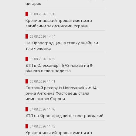
цигарок
06.08.2026 13:38
Кропивницький прощатиметься з
загиблими захисниками України
05.08.2026 14:44
На Кіровоградщині в ставку знайшли
тіло чоловіка
05.08.2026 14:35
ДТП в Олександрії: ВАЗ наїхав на 9-
річного велосипедиста
05.08.2026 11:41
Світовий рекорд із Новоукраїнки: 14-
річна Антоніна Фастовець стала
чемпіонкою Європи
04.08.2026 11:46
ДТП на Кіровоградщині: є постраждалий
04.08.2026 11:45
Кропивницький прощатиметься з