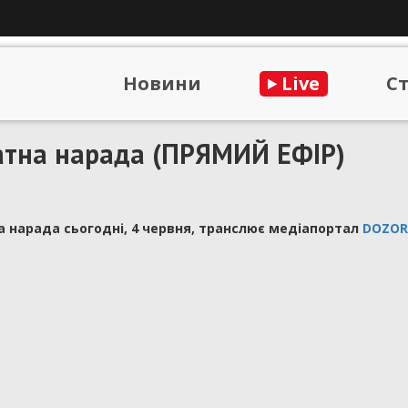
Новини
Live
С
атна нарада (ПРЯМИЙ ЕФІР)
а нарада сьогодні, 4 червня, транслює медіапортал
DOZOR