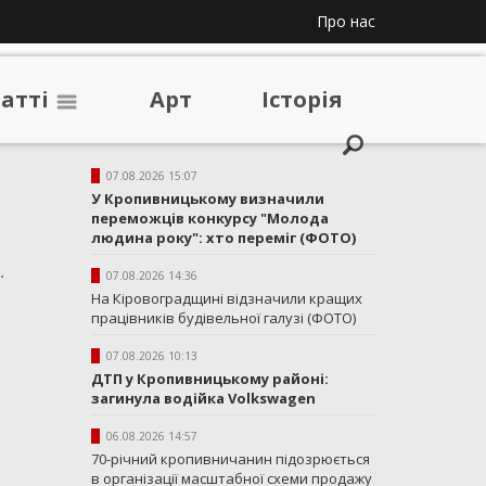
Про нас
таттi
Арт
Iсторiя
07.08.2026 15:07
У Кропивницькому визначили
переможців конкурсу "Молода
людина року": хто переміг (ФОТО)
.
07.08.2026 14:36
На Кіровоградщині відзначили кращих
працівників будівельної галузі (ФОТО)
07.08.2026 10:13
ДТП у Кропивницькому районі:
загинула водійка Volkswagen
06.08.2026 14:57
70-річний кропивничанин підозрюється
в організації масштабної схеми продажу