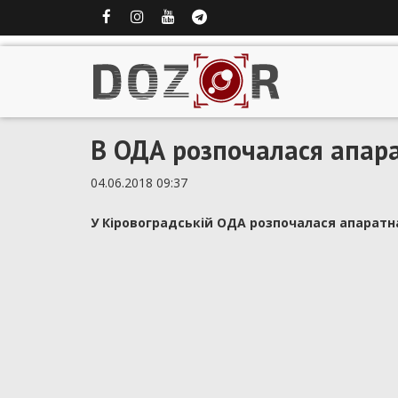
В ОДА розпочалася апар
04.06.2018 09:37
У Кіровоградській ОДА розпочалася апаратн