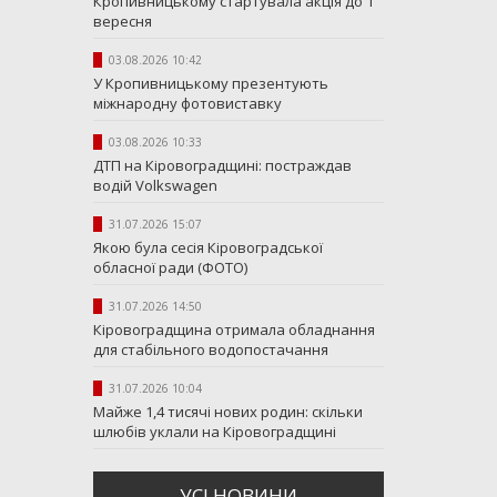
Кропивницькому стартувала акція до 1
вересня
03.08.2026 10:42
У Кропивницькому презентують
міжнародну фотовиставку
03.08.2026 10:33
ДТП на Кіровоградщині: постраждав
водій Volkswagen
31.07.2026 15:07
Якою була сесія Кіровоградської
обласної ради (ФОТО)
31.07.2026 14:50
Кіровоградщина отримала обладнання
для стабільного водопостачання
31.07.2026 10:04
Майже 1,4 тисячі нових родин: скільки
шлюбів уклали на Кіровоградщині
УСI НОВИНИ