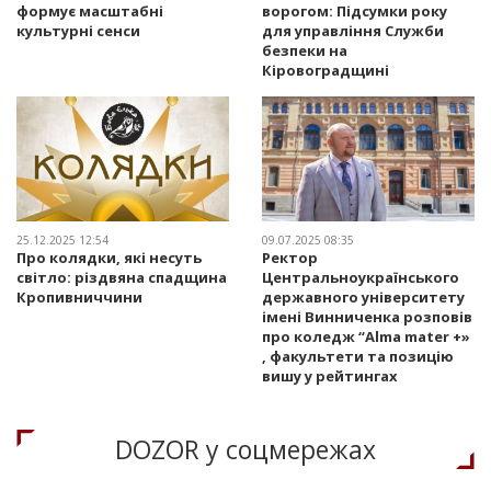
формує масштабні
ворогом: Підсумки року
культурні сенси
для управління Служби
безпеки на
Кіровоградщині
25.12.2025 12:54
09.07.2025 08:35
Про колядки, які несуть
Ректор
світло: різдвяна спадщина
Центральноукраїнського
Кропивниччини
державного університету
імені Винниченка розповів
про коледж “Alma mater +»
, факультети та позицію
вишу у рейтингах
DOZOR у соцмережах