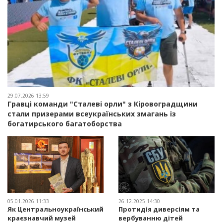
29.07.2026 13:59
Гравці команди "Сталеві орли" з Кіровоградщини
стали призерами всеукраїнських змагань із
богатирського багатоборства
05.01.2026 11:33
26.12.2025 14:30
Як Центральноукраїнський
Протидія диверсіям та
краєзнавчий музей
вербуванню дітей