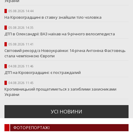
України
05.08.2026 14:44
На Кіровоградщині в ставку знайшли тіло чоловіка
05.08.2026 14:35
ДТП в Олександрії: ВАЗ наїхав на 9-річного велосипедиста
05.08.2026 11:41
Світовий рекорд із Новоукраїнки: 14-річна Антоніна Фастовець
стала чемпіонкою Європи
04.08.2026 11:46
ДТП на Кіровоградщині: є постраждалий
04.08.2026 11:45
Кропивницький прощатиметься з загиблими захисниками
України
УСI НОВИНИ
ФОТОРЕПОРТАЖI