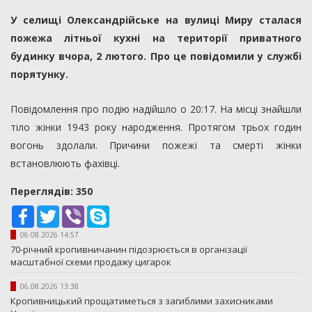
У селищі Олександрійське на вулиці Миру сталася
пожежа літньої кухні на території приватного
будинку вчора, 2 лютого. Про це повідомили у службі
порятунку.
Повідомлення про подію надійшло о 20:17. На місці знайшли
тіло жінки 1943 року народження. Протягом трьох годин
вогонь здолали. Причини пожежі та смерті жінки
встановлюють фахівці.
Переглядiв: 350
Facebook
Twitter
Viber
Skype
06.08.2026 14:57
70-річний кропивничанин підозрюється в організації
масштабної схеми продажу цигарок
06.08.2026 13:38
Кропивницький прощатиметься з загиблими захисниками