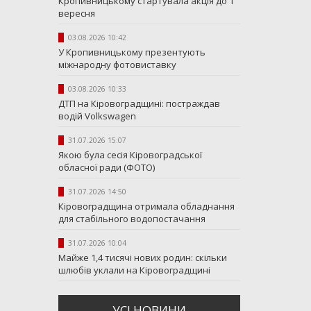
Кропивницькому стартувала акція до 1
вересня
03.08.2026 10:42
У Кропивницькому презентують
міжнародну фотовиставку
03.08.2026 10:33
ДТП на Кіровоградщині: постраждав
водій Volkswagen
31.07.2026 15:07
Якою була сесія Кіровоградської
обласної ради (ФОТО)
31.07.2026 14:50
Кіровоградщина отримала обладнання
для стабільного водопостачання
31.07.2026 10:04
Майже 1,4 тисячі нових родин: скільки
шлюбів уклали на Кіровоградщині
УСI НОВИНИ