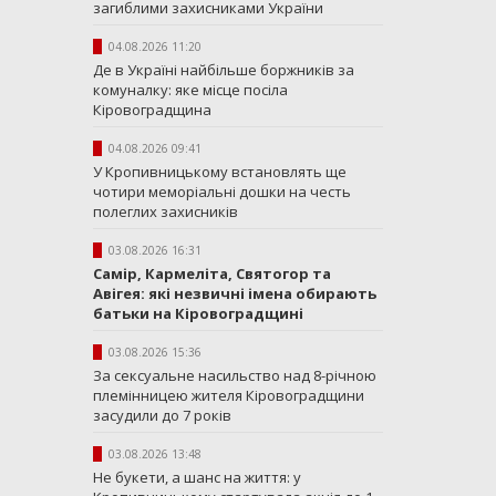
загиблими захисниками України
04.08.2026 11:20
Де в Україні найбільше боржників за
комуналку: яке місце посіла
Кіровоградщина
04.08.2026 09:41
У Кропивницькому встановлять ще
чотири меморіальні дошки на честь
полеглих захисників
03.08.2026 16:31
Самір, Кармеліта, Святогор та
Авігея: які незвичні імена обирають
батьки на Кіровоградщині
03.08.2026 15:36
За сексуальне насильство над 8-річною
племінницею жителя Кіровоградщини
засудили до 7 років
03.08.2026 13:48
Не букети, а шанс на життя: у