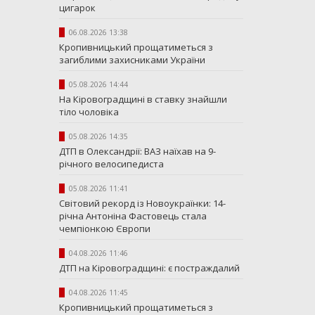
цигарок
06.08.2026 13:38
Кропивницький прощатиметься з
загиблими захисниками України
05.08.2026 14:44
На Кіровоградщині в ставку знайшли
тіло чоловіка
05.08.2026 14:35
ДТП в Олександрії: ВАЗ наїхав на 9-
річного велосипедиста
05.08.2026 11:41
Світовий рекорд із Новоукраїнки: 14-
річна Антоніна Фастовець стала
чемпіонкою Європи
04.08.2026 11:46
ДТП на Кіровоградщині: є постраждалий
04.08.2026 11:45
Кропивницький прощатиметься з