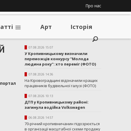
Про нас
таттi
Арт
Iсторiя
ИЙ
07.08.2026 15:07
У Кропивницькому визначили
переможців конкурсу "Молода
людина року": хто переміг (ФОТО)
07.08.2026 14:36
На Кіровоградщині відзначили кращих
апортал
працівників будівельної галузі (ФОТО)
07.08.2026 10:13
ДТП у Кропивницькому районі:
загинула водійка Volkswagen
06.08.2026 14:57
70-річний кропивничанин підозрюється
в організації масштабної схеми продажу