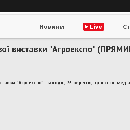
Новини
Live
С
ої виставки "Агроекспо" (ПРЯМ
тавки "Агроекспо" сьогодні, 25 вересня, транслює меді