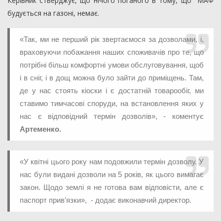
Керівник стверджує, що нічого поганого в тому, що МАФ
будується на газоні, немає.
«Так, ми не перший рік звертаємося за дозволами, і,
враховуючи побажання наших споживачів про те, що
потрібні більш комфортні умови обслуговування, щоб
і в сніг, і в дощ можна було зайти до приміщень. Там,
де у нас стоять кіоски і є достатній товарообіг, ми
ставимо тимчасові споруди, на встановлення яких у
нас є відповідний термін дозволів», - коментує
Артеменко.
«У квітні цього року нам подовжили термін дозволу. У
нас були видані дозволи на 5 років, як цього вимагає
закон. Щодо землі я не готова вам відповісти, але є
паспорт прив’язки», - додає виконавчий директор.