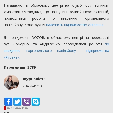
Нагадаємо, в обласному центрі на клумбі біля зупинки
«Магазин «Мелодія»», що на вулиці Великій Перспективній,
проводяться роботи по зведенню торговельного
павільйону. Конструкція
належить підприємству «Ятрань».
Як повідомляв DOZOR, в обласному центрі на перехресті
вул. Соборної та Андріївської проводилися роботи
по
зведенню торговельного павільйону підприємства
«Ятрань».
Переглядiв: 3789
журналіст:
ЯНА ДАР'ЄВА
Facebook
Twitter
Viber
Skype
07.08.2026 15:07