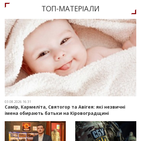
ТОП-МАТЕРIАЛИ
03.08.2026 16:31
Самір, Кармеліта, Святогор та Авігея: які незвичні
імена обирають батьки на Кіровоградщині