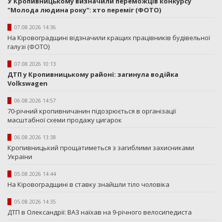
У Кропивницькому визначили переможців конкурсу
"Молода людина року": хто переміг (ФОТО)
07.08.2026 14:36
На Кіровоградщині відзначили кращих працівників будівельної
галузі (ФОТО)
07.08.2026 10:13
ДТП у Кропивницькому районі: загинула водійка
Volkswagen
06.08.2026 14:57
70-річний кропивничанин підозрюється в організації
масштабної схеми продажу цигарок
06.08.2026 13:38
Кропивницький прощатиметься з загиблими захисниками
України
05.08.2026 14:44
На Кіровоградщині в ставку знайшли тіло чоловіка
05.08.2026 14:35
ДТП в Олександрії: ВАЗ наїхав на 9-річного велосипедиста