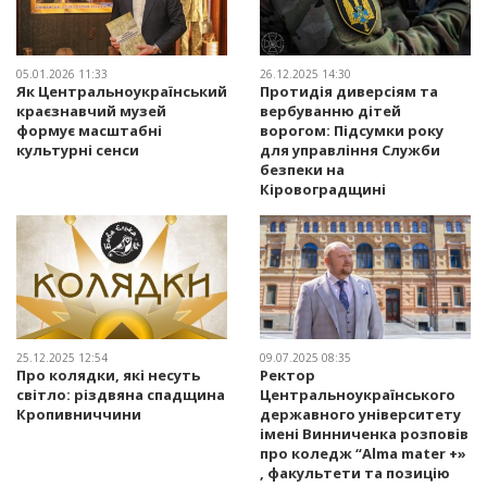
05.01.2026 11:33
26.12.2025 14:30
Як Центральноукраїнський
Протидія диверсіям та
краєзнавчий музей
вербуванню дітей
формує масштабні
ворогом: Підсумки року
культурні сенси
для управління Служби
безпеки на
Кіровоградщині
25.12.2025 12:54
09.07.2025 08:35
Про колядки, які несуть
Ректор
світло: різдвяна спадщина
Центральноукраїнського
Кропивниччини
державного університету
імені Винниченка розповів
про коледж “Alma mater +»
, факультети та позицію