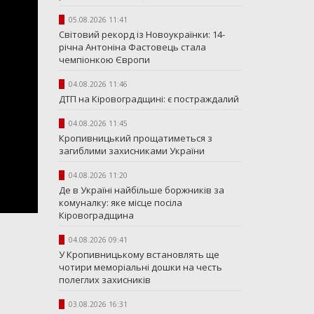
05.08.2026 11:41
Світовий рекорд із Новоукраїнки: 14-
річна Антоніна Фастовець стала
чемпіонкою Європи
04.08.2026 11:46
ДТП на Кіровоградщині: є постраждалий
04.08.2026 11:45
Кропивницький прощатиметься з
загиблими захисниками України
04.08.2026 11:20
Де в Україні найбільше боржників за
комуналку: яке місце посіла
Кіровоградщина
04.08.2026 09:41
У Кропивницькому встановлять ще
чотири меморіальні дошки на честь
полеглих захисників
03.08.2026 16:31