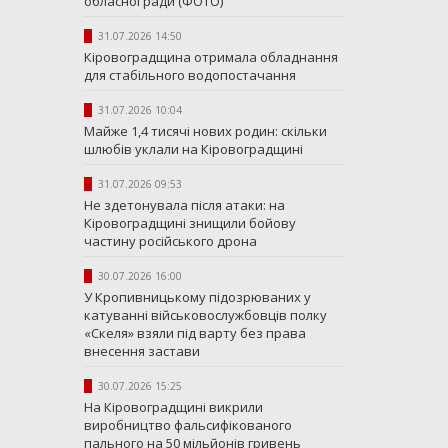
обласної ради (ФОТО)
31.07.2026 14:50
Кіровоградщина отримала обладнання
для стабільного водопостачання
31.07.2026 10:04
Майже 1,4 тисячі нових родин: скільки
шлюбів уклали на Кіровоградщині
31.07.2026 09:53
Не здетонувала після атаки: на
Кіровоградщині знищили бойову
частину російського дрона
30.07.2026 16:00
У Кропивницькому підозрюваних у
катуванні військовослужбовців полку
«Скеля» взяли під варту без права
внесення застави
30.07.2026 15:25
На Кіровоградщині викрили
виробництво фальсифікованого
пального на 50 мільйонів гривень