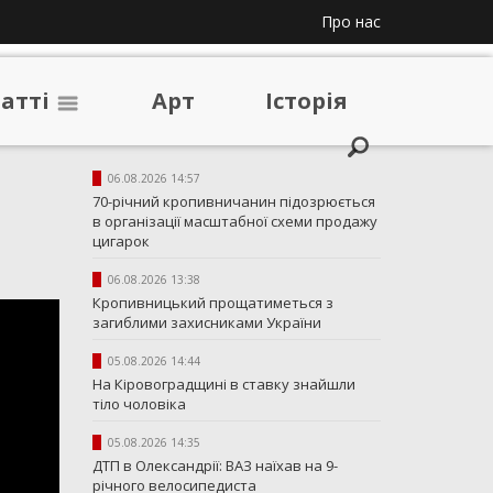
Про нас
таттi
Арт
Iсторiя
06.08.2026 14:57
70-річний кропивничанин підозрюється
в організації масштабної схеми продажу
цигарок
06.08.2026 13:38
Кропивницький прощатиметься з
загиблими захисниками України
05.08.2026 14:44
На Кіровоградщині в ставку знайшли
тіло чоловіка
05.08.2026 14:35
ДТП в Олександрії: ВАЗ наїхав на 9-
річного велосипедиста