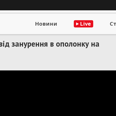
Новини
Live
С
від занурення в ополонку на