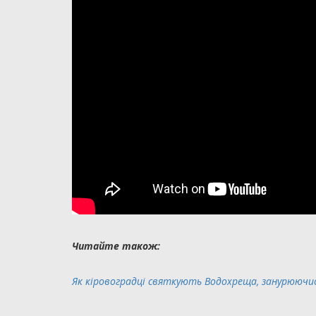
Читайте також:
Як кіровоградці святкують Водохреща, занурюючис