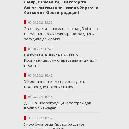
Самір, Кармеліта, Святогор та
Авігея: які незвичні імена обирають
батьки на Кіровоградщині
03.08.2026 15:36
За сексуальне насильство над 8-річною
племінницею жителя Кіровоградщини
засудили до 7 років
03.08.2026 13:48
Не букети, а шанс на життя: у
Кропивницькому стартувала акція до 1
вересня
03.08.2026 10:42
У Кропивницькому презентують
міжнародну фотовиставку
03.08.2026 10:33
ДТП на Кіровоградщині: постраждав
водій Volkswagen
31.07.2026 15:07
Якою була сесія Кіровоградської