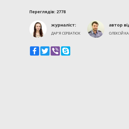
Переглядiв: 2778
журналіст:
автор вi
ДАР'Я СЕРВАТЮК
ОЛЕКСІЙ К
Facebook
Twitter
Viber
Skype