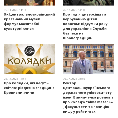
05.01.2026 11:33
26.12.2025 14:30
Як Центральноукраїнський
Протидія диверсіям та
краєзнавчий музей
вербуванню дітей
формує масштабні
ворогом: Підсумки року
культурні сенси
для управління Служби
безпеки на
Кіровоградщині
25.12.2025 12:54
09.07.2025 08:35
Про колядки, які несуть
Ректор
світло: різдвяна спадщина
Центральноукраїнського
Кропивниччини
державного університету
імені Винниченка розповів
про коледж “Alma mater +»
, факультети та позицію
вишу у рейтингах