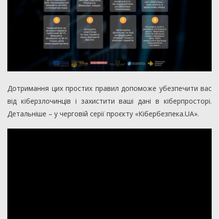
Дотримання цих простих правил допоможе убезпечити вас
від кіберзлочинців і захистити ваші дані в кіберпросторі.
Детальніше – у черговій серії проєкту «Кібербезпека.UA».