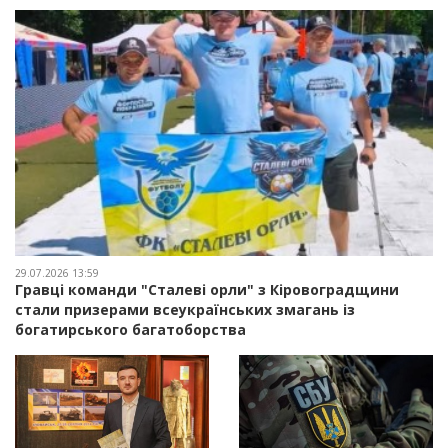
29.07.2026 13:59
Гравці команди "Сталеві орли" з Кіровоградщини
стали призерами всеукраїнських змагань із
богатирського багатоборства