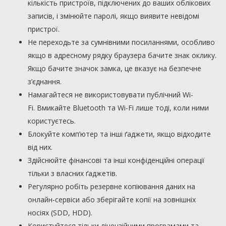
кількість пристроїв, підключених до ваших облікових
записів, і змінюйте паролі, якщо виявите невідомі
пристрої.
Не переходьте за сумнівними посиланнями, особливо
якщо в адресному рядку браузера бачите знак оклику.
Якщо бачите значок замка, це вказує на безпечне
з’єднання.
Намагайтеся не використовувати публічний Wi-
Fi. Вмикайте Bluetooth та Wi-Fi лише тоді, коли ними
користуєтесь.
Блокуйте комп’ютер та інші ґаджети, якщо відходите
від них.
Здійснюйте фінансові та інші конфіденційні операції
тільки з власних ґаджетів.
Регулярно робіть резервне копіювання даних на
онлайн-сервіси або зберігайте копії на зовнішніх
носіях (SDD, HDD).
Користуйтеся тільки ліцензійними програмами та