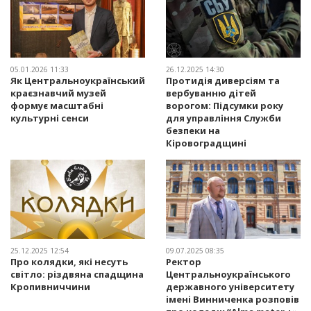
05.01.2026 11:33
26.12.2025 14:30
Як Центральноукраїнський
Протидія диверсіям та
краєзнавчий музей
вербуванню дітей
формує масштабні
ворогом: Підсумки року
культурні сенси
для управління Служби
безпеки на
Кіровоградщині
25.12.2025 12:54
09.07.2025 08:35
Про колядки, які несуть
Ректор
світло: різдвяна спадщина
Центральноукраїнського
Кропивниччини
державного університету
імені Винниченка розповів