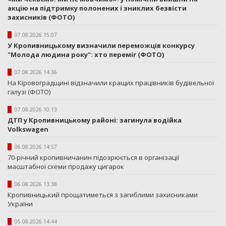
акцію на підтримку полонених і зниклих безвісти
захисників (ФОТО)
07.08.2026 15:07
У Кропивницькому визначили переможців конкурсу
"Молода людина року": хто переміг (ФОТО)
07.08.2026 14:36
На Кіровоградщині відзначили кращих працівників будівельної
галузі (ФОТО)
07.08.2026 10:13
ДТП у Кропивницькому районі: загинула водійка
Volkswagen
06.08.2026 14:57
70-річний кропивничанин підозрюється в організації
масштабної схеми продажу цигарок
06.08.2026 13:38
Кропивницький прощатиметься з загиблими захисниками
України
05.08.2026 14:44