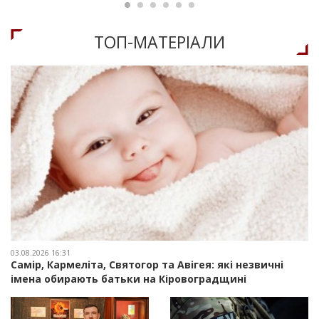
ТОП-МАТЕРIАЛИ
03.08.2026 16:31
Самір, Кармеліта, Святогор та Авігея: які незвичні
імена обирають батьки на Кіровоградщині