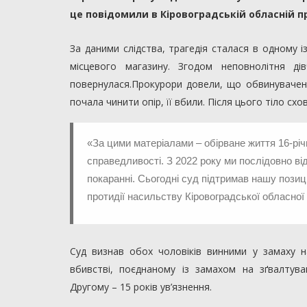
це повідомили в Кіровоградській обласній п
За даними слідства, трагедія сталася в одному і
місцевого магазину. Згодом неповнолітня 
повернулася.Прокурори довели, що обвинувачен
почала чинити опір, її вбили. Після цього тіло сх
«За цими матеріалами – обірване життя 16-річно
справедливості. З 2022 року ми послідовно в
покаранні. Сьогодні суд підтримав нашу позиці
протидії насильству Кіровоградської обласно
Суд визнав обох чоловіків винними у замаху н
вбивстві, поєднаному із замахом на зґвалтув
Другому – 15 років ув’язнення.