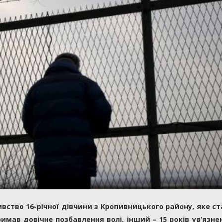
ивство 16-річної дівчини з Кропивницького району, яке ст
римав довічне позбавлення волі, інший – 15 років ув’язне