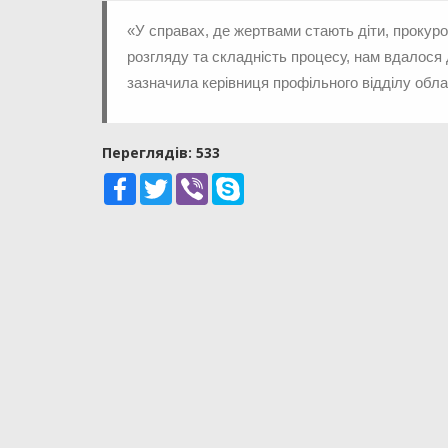
«У справах, де жертвами стають діти, прокуро
розгляду та складність процесу, нам вдалося 
зазначила керівниця профільного відділу обл
Переглядiв: 533
Facebook
Twitter
Viber
Skype