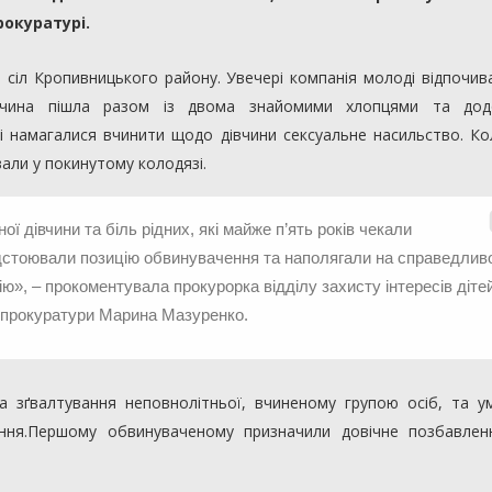
рокуратурі.
з сіл Кропивницького району. Увечері компанія молоді відпочив
дівчина пішла разом із двома знайомими хлопцями та до
і намагалися вчинити щодо дівчини сексуальне насильство. Ко
овали у покинутому колодязі.
ї дівчини та біль рідних, які майже п’ять років чекали
ідстоювали позицію обвинувачення та наполягали на справедлив
ю», – прокоментувала прокурорка відділу захисту інтересів діте
ї прокуратури Марина Мазуренко.
а зґвалтування неповнолітньої, вчиненому групою осіб, та у
ання.Першому обвинуваченому призначили довічне позбавленн