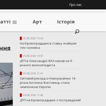
Про нас
таттi
Арт
Iсторiя
05.08.2026 14:44
На Кіровоградщині в ставку знайшли
ення
тіло чоловіка
05.08.2026 14:35
ДТП в Олександрії: ВАЗ наїхав на 9-
річного велосипедиста
05.08.2026 11:41
Світовий рекорд із Новоукраїнки: 14-
річна Антоніна Фастовець стала
чемпіонкою Європи
04.08.2026 11:46
ДТП на Кіровоградщині: є постраждалий