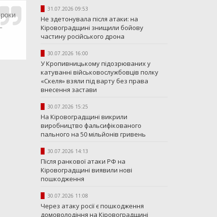
31.07.2026 09:53
 роки
Не здетонувала після атаки: на
–
Кіровоградщині знищили бойову
частину російського дрона
30.07.2026 16:00
У Кропивницькому підозрюваних у
катуванні військовослужбовців полку
«Скеля» взяли під варту без права
внесення застави
30.07.2026 15:25
На Кіровоградщині викрили
виробництво фальсифікованого
пального на 50 мільйонів гривень
30.07.2026 14:13
Після ранкової атаки РФ на
Кіровоградщині виявили нові
пошкодження
30.07.2026 11:08
Через атаку росії є пошкодження
домоволодіння на Кіровоградщині