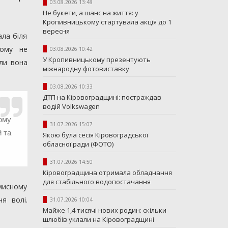
03.08.2026 13:48
Не букети, а шанс на життя: у
Кропивницькому стартувала акція до 1
вересня
ала біля
дому не
03.08.2026 10:42
У Кропивницькому презентують
ли вона
міжнародну фотовиставку
03.08.2026 10:33
ДТП на Кіровоградщині: постраждав
водій Volkswagen
ому
31.07.2026 15:07
й та
Якою була сесія Кіровоградської
обласної ради (ФОТО)
31.07.2026 14:50
Кіровоградщина отримала обладнання
для стабільного водопостачання
мисному
я волі.
31.07.2026 10:04
Майже 1,4 тисячі нових родин: скільки
шлюбів уклали на Кіровоградщині