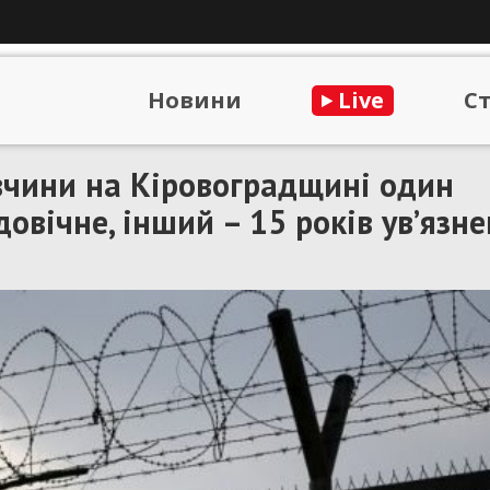
Новини
Live
С
івчини на Кіровоградщині один
овічне, інший – 15 років ув’язн