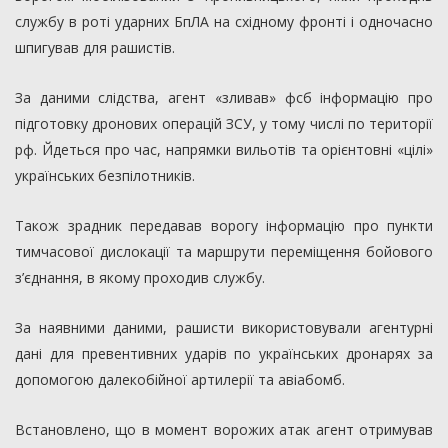
службу в роті ударних БпЛА на східному фронті і одночасно
шпигував для рашистів.
За даними слідства, агент «зливав» фсб інформацію про
підготовку дронових операцій ЗСУ, у тому числі по території
рф. Йдеться про час, напрямки вильотів та орієнтовні «цілі»
українських безпілотників.
Також зрадник передавав ворогу інформацію про пункти
тимчасової дислокації та маршрути переміщення бойового
з’єднання, в якому проходив службу.
За наявними даними, рашисти використовували агентурні
дані для превентивних ударів по українських дронарях за
допомогою далекобійної артилерії та авіабомб.
Встановлено, що в момент ворожих атак агент отримував