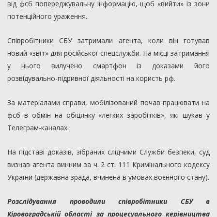
від фсб попереджувальну інформацію, щоб «вийти» із зони
потенційного ураження.
Співробітники СБУ затримали агента, коли він готував
новий «звіт» для російської спецслужби. На місці затримання
у нього вилучено смартфон із доказами його
розвідувально-підривної діяльності на користь рф.
За матеріалами справи, мобілізований почав працювати на
фсб в обмін на обіцянку «легких заробітків», які шукав у
Телеграм-каналах.
На підставі доказів, зібраних слідчими Служби безпеки, суд
визнав агента винним за ч. 2 ст. 111 Кримінального кодексу
України (державна зрада, вчинена в умовах воєнного стану).
Розслідування проводили співробітники СБУ в
Кіровоградській області за процесуального керівництва