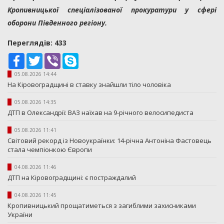
Кропивницької спеціалізованої прокуратури у сфері
оборони Південного регіону.
Переглядiв: 433
Facebook
Twitter
Viber
Skype
05.08.2026 14:44
На Кіровоградщині в ставку знайшли тіло чоловіка
05.08.2026 14:35
ДТП в Олександрії: ВАЗ наїхав на 9-річного велосипедиста
05.08.2026 11:41
Світовий рекорд із Новоукраїнки: 14-річна Антоніна Фастовець
стала чемпіонкою Європи
04.08.2026 11:46
ДТП на Кіровоградщині: є постраждалий
04.08.2026 11:45
Кропивницький прощатиметься з загиблими захисниками
України