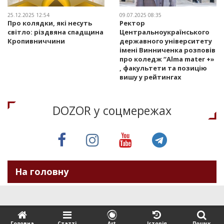
25.12.2025 12:54
09.07.2025 08:35
Про колядки, які несуть
Ректор
світло: різдвяна спадщина
Центральноукраїнського
Кропивниччини
державного університету
імені Винниченка розповів
про коледж “Alma mater +»
, факультети та позицію
вишу у рейтингах
DOZOR у соцмережах
На головну
Головна
Статтi
Art
Iсторiя
Пошук