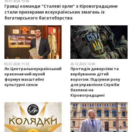
29.07.2026 13:59
Гравці команди "Сталеві орли" з Кіровоградщини
стали призерами всеукраїнських змагань із
богатирського багатоборства
05.01.2026 11:33
26.12.2025 14:30
Як Центральноукраїнський
Протидія диверсіям та
краєзнавчий музей
вербуванню дітей
формує масштабні
ворогом: Підсумки року
культурні сенси
для управління Служби
безпеки на
Кіровоградщині