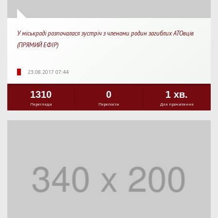
У міськраді розпочалася зустріч з членами родин загиблих АТОвців
(ПРЯМИЙ ЕФІР)
23.08.2017 07:44
1310
0
1 хв.
Перегляди
Перепости
Для прочитання