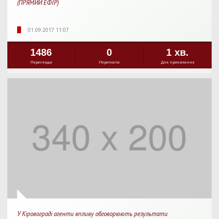
(ПРЯМИЙ ЕФІР)
01.09.2017 11:07
1486
0
1 хв.
Перегляди
Перепости
Для прочитання
У Кіровограді агенти впливу обговорюють результати