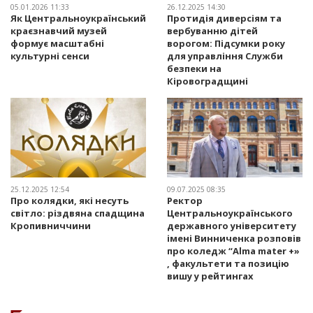
05.01.2026 11:33
26.12.2025 14:30
Як Центральноукраїнський
Протидія диверсіям та
краєзнавчий музей
вербуванню дітей
формує масштабні
ворогом: Підсумки року
культурні сенси
для управління Служби
безпеки на
Кіровоградщині
25.12.2025 12:54
09.07.2025 08:35
Про колядки, які несуть
Ректор
світло: різдвяна спадщина
Центральноукраїнського
Кропивниччини
державного університету
імені Винниченка розповів
про коледж “Alma mater +»
, факультети та позицію
вишу у рейтингах