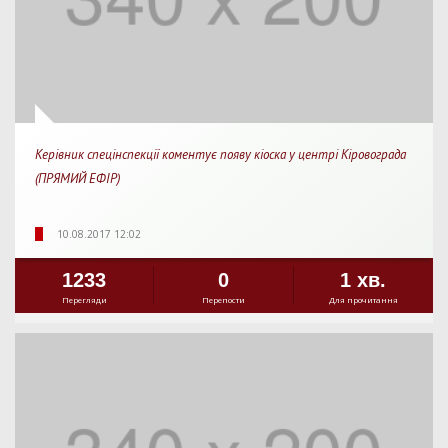
Керівник спецінспекції коментує появу кіоска у центрі Кіровограда
(ПРЯМИЙ ЕФІР)
10.08.2017 12:02
1233
0
1 хв.
Перегляди
Перепости
Для прочитання