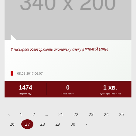
У міськраді обговорюють аномальну спеку (ПРЯМИЙ ЕФІР)
08.08.2017 06:07
1474
0
1 хв.
Перегляди
Перепости
Для прочитання
‹
1
2
...
21
22
23
24
25
26
27
28
29
30
›