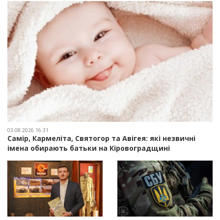
03.08.2026 16:31
Самір, Кармеліта, Святогор та Авігея: які незвичні
імена обирають батьки на Кіровоградщині