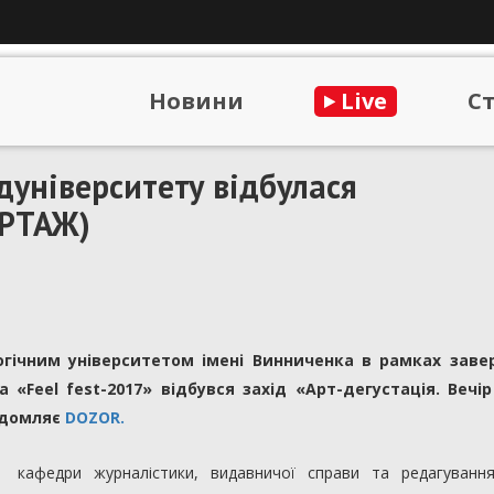
Новини
Live
С
дуніверситету відбулася
ОРТАЖ)
огічним університетом імені Винниченка в рамках зав
Feel fest-2017» відбувся захід «Арт-дегустація. Вечір 
відомляє
DOZOR.
а кафедри журналістики, видавничої справи та редагуван