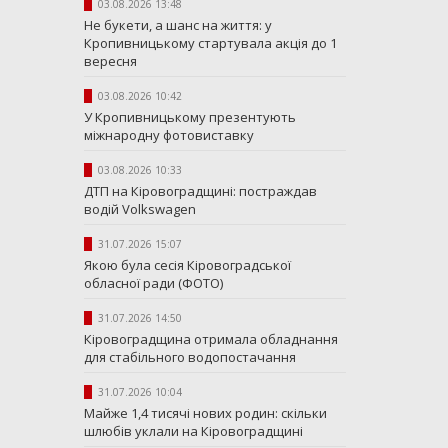
03.08.2026 13:48
Не букети, а шанс на життя: у
Кропивницькому стартувала акція до 1
вересня
03.08.2026 10:42
У Кропивницькому презентують
міжнародну фотовиставку
03.08.2026 10:33
ДТП на Кіровоградщині: постраждав
водій Volkswagen
31.07.2026 15:07
Якою була сесія Кіровоградської
обласної ради (ФОТО)
31.07.2026 14:50
Кіровоградщина отримала обладнання
для стабільного водопостачання
31.07.2026 10:04
Майже 1,4 тисячі нових родин: скільки
шлюбів уклали на Кіровоградщині