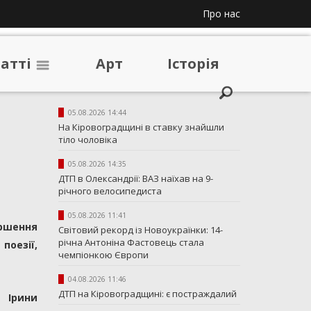
Про нас
таттi
Арт
Iсторiя
05.08.2026 14:44
На Кіровоградщині в ставку знайшли
тіло чоловіка
05.08.2026 14:35
ДТП в Олександрії: ВАЗ наїхав на 9-
річного велосипедиста
05.08.2026 11:41
ершення
Світовий рекорд із Новоукраїнки: 14-
річна Антоніна Фастовець стала
поезії,
чемпіонкою Європи
04.08.2026 11:46
ДТП на Кіровоградщині: є постраждалий
ня
Ірини