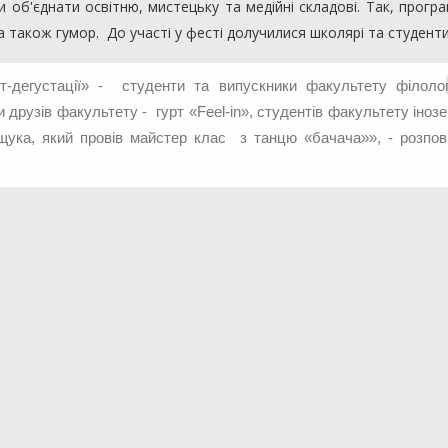
об'єднати освітню, мистецьку та медійні складові. Так, прогр
, а також гумор. До участі у фесті долучилися школярі та студенти
т-дегустації» - студенти та випускники факультету філолог
и друзів факультету - гурт «Feel-in», студентів факультету іноз
ука, який провів майстер клас з танцю «бачача»», - розпов