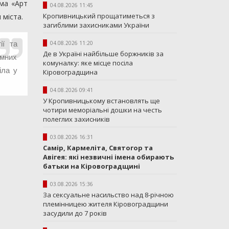
ама «Арт
04.08.2026 11:45
Кропивницький прощатиметься з
 міста.
загиблими захисниками України
04.08.2026 11:20
ії та
Де в Україні найбільше боржників за
емних
комуналку: яке місце посіла
іла у
Кіровоградщина
04.08.2026 09:41
У Кропивницькому встановлять ще
чотири меморіальні дошки на честь
полеглих захисників
03.08.2026 16:31
Самір, Кармеліта, Святогор та
Авігея: які незвичні імена обирають
батьки на Кіровоградщині
03.08.2026 15:36
За сексуальне насильство над 8-річною
племінницею жителя Кіровоградщини
засудили до 7 років