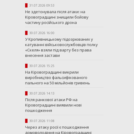
31.07.2026 09:53
Не здетонувала після атаки: на
Кіровоградщині знищили бойову
частину російського дрона
30.07.2026 16:00
У Кропивницькому підозрюваних у
катуванні військовослужбовців полку
«Скеля» взяли під варту без права
внесення застави
30.07.2026 15:25
На Кіровоградщині викрили
виробництво фальсифікованого
пального на 50 мільйонів гривень
30.07.2026 14:13
Після ранкової атаки РФ на
Кіровоградщині виявили нові
пошкодження
30.07.2026 11:08
Через атаку росії є пошкодження
домоволодіння на Кіровоградщині