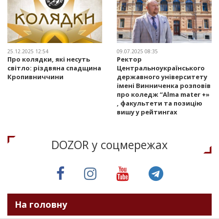
25.12.2025 12:54
09.07.2025 08:35
Про колядки, які несуть
Ректор
світло: різдвяна спадщина
Центральноукраїнського
Кропивниччини
державного університету
імені Винниченка розповів
про коледж “Alma mater +»
, факультети та позицію
вишу у рейтингах
DOZOR у соцмережах
На головну