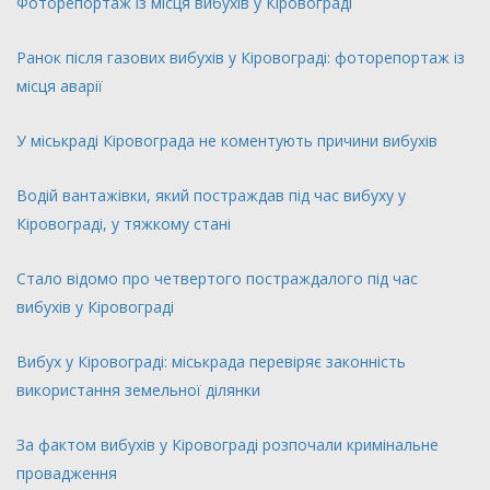
Фоторепортаж із місця вибухів у Кіровограді
Ранок після газових вибухів у Кіровограді: фоторепортаж із
місця аварії
У міськраді Кіровограда не коментують причини вибухів
Водій вантажівки, який постраждав під час вибуху у
Кіровограді, у тяжкому стані
Стало відомо про четвертого постраждалого під час
вибухів у Кіровограді
Вибух у Кіровограді: міськрада перевіряє законність
використання земельної ділянки
За фактом вибухів у Кіровограді розпочали кримінальне
провадження