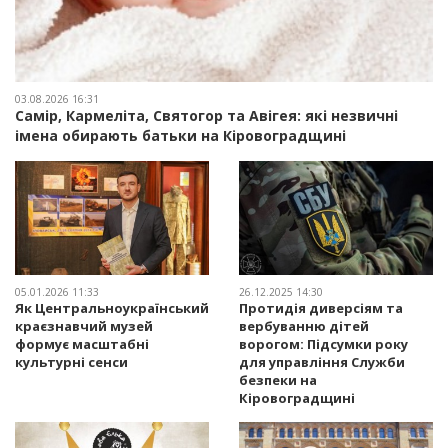
03.08.2026 16:31
Самір, Кармеліта, Святогор та Авігея: які незвичні
імена обирають батьки на Кіровоградщині
05.01.2026 11:33
26.12.2025 14:30
Як Центральноукраїнський
Протидія диверсіям та
краєзнавчий музей
вербуванню дітей
формує масштабні
ворогом: Підсумки року
культурні сенси
для управління Служби
безпеки на
Кіровоградщині