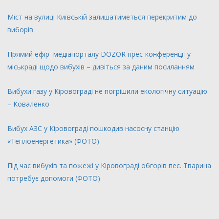
Міст на вулиці Київській залишатиметься перекритим до
виборів
Прямий ефір медіапорталу DOZOR прес-конференції у
міськраді щодо вибухів – дивіться за даним посиланням
Вибухи газу у Кіровограді не погрішили екологічну ситуацію
– Коваленко
Вибух АЗС у Кіровограді пошкодив насосну станцію
«Теплоенергетика» (ФОТО)
Під час вибухів та пожежі у Кіровограді обгорів пес. Тварина
потребує допомоги (ФОТО)