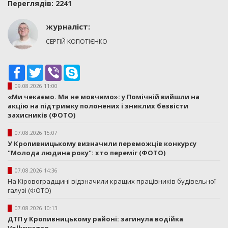
Переглядiв: 2241
журналіст:
СЕРГІЙ КОПОТІЄНКО
Facebook
Twitter
Viber
Skype
09.08.2026 11:00
«Ми чекаємо. Ми не мовчимо»: у Помічній вийшли на
акцію на підтримку полонених і зниклих безвісти
захисників (ФОТО)
07.08.2026 15:07
У Кропивницькому визначили переможців конкурсу
"Молода людина року": хто переміг (ФОТО)
07.08.2026 14:36
На Кіровоградщині відзначили кращих працівників будівельної
галузі (ФОТО)
07.08.2026 10:13
ДТП у Кропивницькому районі: загинула водійка