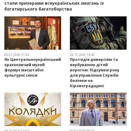
стали призерами всеукраїнських змагань із
богатирського багатоборства
05.01.2026 11:33
26.12.2025 14:30
Як Центральноукраїнський
Протидія диверсіям та
краєзнавчий музей
вербуванню дітей
формує масштабні
ворогом: Підсумки року
культурні сенси
для управління Служби
безпеки на
Кіровоградщині