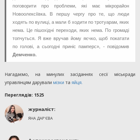
поговорити про проблеми, які має мікрорайон
Новоолексіївка. В першу чергу про те, що люди
ходять по вулиці, а мали б ходити по тротуарам, яких
нема. Це пішохідні переходи, яких нема. По громаді
топчуться. Я вже вручав йому яєчко, щоб покатати
по голові, а сьогодні приніс памперс», - повідомив
Демченко.
Нагадаємо, на минулих засіданнях сесії міськради
управлінцям дарували
мізки
та
яйця.
Переглядiв: 1525
журналіст:
ЯНА ДАР'ЄВА