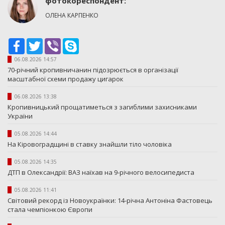
фотокореспондент:
ОЛЕНА КАРПЕНКО
Facebook
Twitter
Viber
Skype
06.08.2026 14:57
70-річний кропивничанин підозрюється в організації
масштабної схеми продажу цигарок
06.08.2026 13:38
Кропивницький прощатиметься з загиблими захисниками
України
05.08.2026 14:44
На Кіровоградщині в ставку знайшли тіло чоловіка
05.08.2026 14:35
ДТП в Олександрії: ВАЗ наїхав на 9-річного велосипедиста
05.08.2026 11:41
Світовий рекорд із Новоукраїнки: 14-річна Антоніна Фастовець
стала чемпіонкою Європи