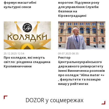
формує масштабні
ворогом: Підсумки року
культурні сенси
для управління Служби
безпеки на
Кіровоградщині
25.12.2025 12:54
09.07.2025 08:35
Про колядки, які несуть
Ректор
світло: різдвяна спадщина
Центральноукраїнського
Кропивниччини
державного університету
імені Винниченка розповів
про коледж “Alma mater +»
, факультети та позицію
вишу у рейтингах
DOZOR у соцмережах