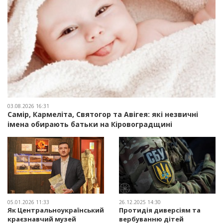
03.08.2026 16:31
Самір, Кармеліта, Святогор та Авігея: які незвичні
імена обирають батьки на Кіровоградщині
05.01.2026 11:33
26.12.2025 14:30
Як Центральноукраїнський
Протидія диверсіям та
краєзнавчий музей
вербуванню дітей