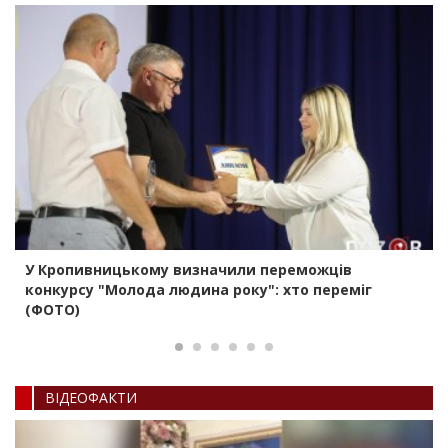
У Кропивницькому визначили переможців
конкурсу "Молода людина року": хто переміг
(ФОТО)
ВIДЕОФАКТИ