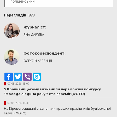
поліцейський.
Переглядiв: 873
журналіст:
ЯНА ДАР'ЄВА
фотокореспондент:
ОЛЕКСІЙ КАПРИЦЯ
Facebook
Twitter
Viber
Skype
07.08.2026 15:07
У Кропивницькому визначили переможців конкурсу
"Молода людина року": хто переміг (ФОТО)
07.08.2026 14:36
На Кіровоградщині відзначили кращих працівників будівельної
галузі (ФОТО)