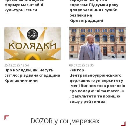
формує масштабні
ворогом: Підсумки року
культурні сенси
для управління Служби
безпеки на
Кіровоградщині
25.12.2025 12:54
09.07.2025 08:35
Про колядки, які несуть
Ректор
світло: різдвяна спадщина
Центральноукраїнського
Кропивниччини
державного університету
імені Винниченка розповів
про коледж “Alma mater +»
, факультети та позицію
вишу у рейтингах
DOZOR у соцмережах