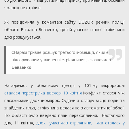
60 діб. Іншого - відпустили під підписку про невиїзд, оскільки
чоловік не стріляв.
Як повідомила у коментарі сайту DOZOR речник поліції
області Віталіна Бевзенко, третій учасник нічної стрілянини
досі розшукується.
«Наразі триває розшук третього іноземця, який є
підозрюваним у вчиненні стрілянини», - зазначила
Бевзенко
.
Нагадаємо, у обласному центрі у 101-му мікрорайоні
сталася перестрілка ввечері 10 квітня
.Конфлікт стався між
пасажирами двох іномарок. Судячи з огляду місця подій та
знайдених гільз, стрілянина велася не з автоматичної зброї.
По області було введено план перехоплення. Наступного
дня, 11 квітня,
двох учасників стрілянини, яка сталася у