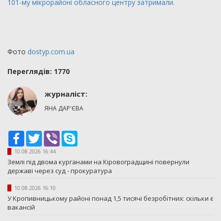
101-му мікрорайоні обласного центру затримали.
Фото
dostyp.com.ua
Переглядiв: 1770
журналіст:
ЯНА ДАР'ЄВА
Facebook
Twitter
Viber
Skype
10.08.2026 16:44
Землі під двома курганами на Кіровоградщині повернули
державі через суд - прокуратура
10.08.2026 16:10
У Кропивницькому районі понад 1,5 тисячі безробітних: скільки є
вакансій