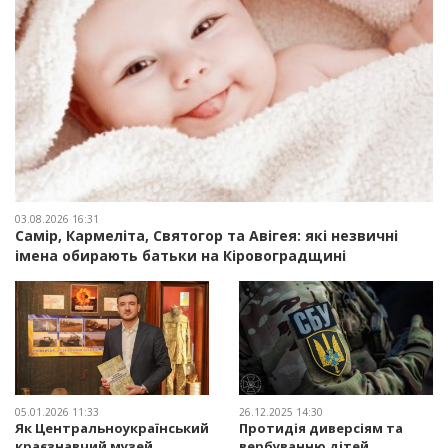
03.08.2026 16:31
Самір, Кармеліта, Святогор та Авігея: які незвичні
імена обирають батьки на Кіровоградщині
05.01.2026 11:33
26.12.2025 14:30
Як Центральноукраїнський
Протидія диверсіям та
краєзнавчий музей
вербуванню дітей