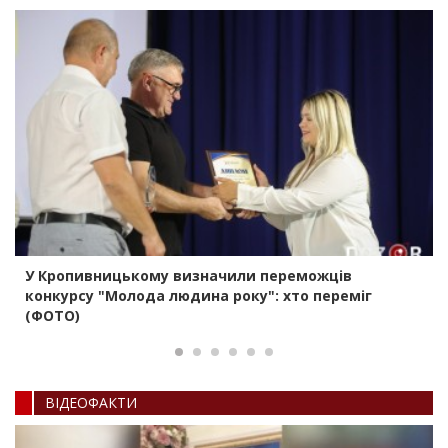
У Кропивницькому визначили переможців
конкурсу "Молода людина року": хто переміг
(ФОТО)
ВIДЕОФАКТИ